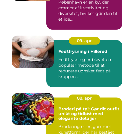
København er en by, der
emmer af kreativitet og
diversitet, hvilket gør den til
et ide...
09. apr
Fedtfrysning i Hillerød
Fedtfrysning er blevet en
populær metode til at
reducere uønsket fedt på
kroppen ...
08. apr
Broderi på tøj: Gør dit outfit
unikt og tidløst med
elegante detaljer
Brodering er en gammel
kunstform, der har bestået