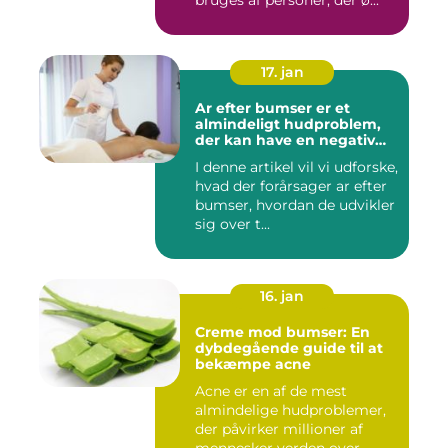
bruges af personer, der ø...
17. jan
Ar efter bumser er et
almindeligt hudproblem,
der kan have en negativ
indvirkning på en persons
I denne artikel vil vi udforske,
selvtillid og trivsel
hvad der forårsager ar efter
bumser, hvordan de udvikler
sig over t...
16. jan
Creme mod bumser: En
dybdegående guide til at
bekæmpe acne
Acne er en af de mest
almindelige hudproblemer,
der påvirker millioner af