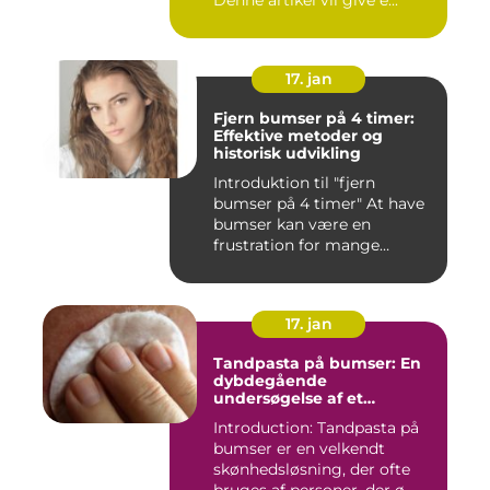
Denne artikel vil give e...
17. jan
Fjern bumser på 4 timer:
Effektive metoder og
historisk udvikling
Introduktion til "fjern
bumser på 4 timer" At have
bumser kan være en
frustration for mange
mennesk...
17. jan
Tandpasta på bumser: En
dybdegående
undersøgelse af et
populært skønhedstrick
Introduction: Tandpasta på
bumser er en velkendt
skønhedsløsning, der ofte