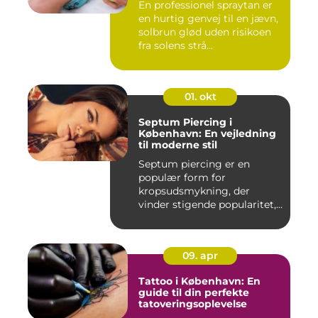
En professionel spraytan er
en hurtig genvej til en jævn,
solbrun glød uden risikoen
fra solens strå...
01. okt
Septum Piercing i
København: En vejledning
til moderne stil
Septum piercing er en
populær form for
kropsudsmykning, der
vinder stigende popularitet,
is&ae...
09. apr
Tattoo i København: En
guide til din perfekte
tatoveringsoplevelse