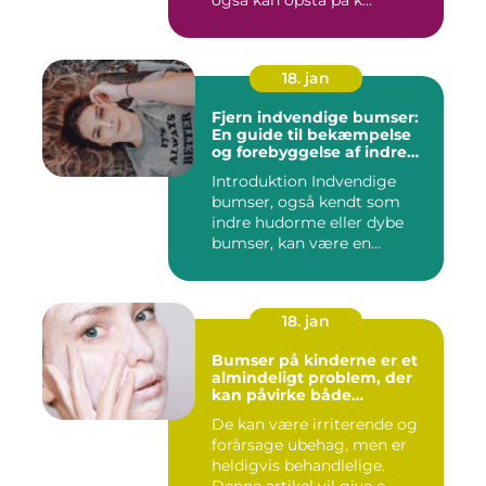
også kan opstå på k...
18. jan
Fjern indvendige bumser:
En guide til bekæmpelse
og forebyggelse af indre
hudorme
Introduktion Indvendige
bumser, også kendt som
indre hudorme eller dybe
bumser, kan være en
ærgelig...
18. jan
Bumser på kinderne er et
almindeligt problem, der
kan påvirke både
teenagere og voksne
De kan være irriterende og
forårsage ubehag, men er
heldigvis behandlelige.