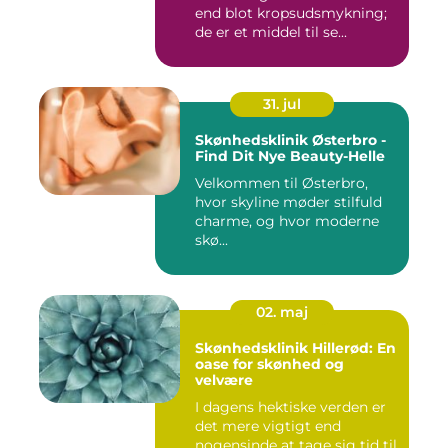
end blot kropsudsmykning;
de er et middel til se...
31. jul
Skønhedsklinik Østerbro -
Find Dit Nye Beauty-Helle
Velkommen til Østerbro,
hvor skyline møder stilfuld
charme, og hvor moderne
skø...
02. maj
Skønhedsklinik Hillerød: En
oase for skønhed og
velvære
I dagens hektiske verden er
det mere vigtigt end
nogensinde at tage sig tid til