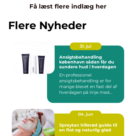
Få læst flere indlæg her
Flere Nyheder
31. jul
Ansigtsbehandling
københavn sådan får du
sundere hud i hverdagen
En professionel
ansigtsbehandling er for
mange blevet en fast del af
hverdagen på linje med
frisør o...
04. jun
Spraytan hillerød guide til
en flot og naturlig glød