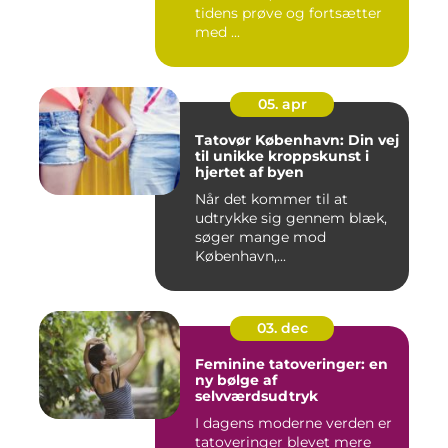
tidens prøve og fortsætter
med ...
05. apr
Tatovør København: Din vej
til unikke kroppskunst i
hjertet af byen
Når det kommer til at
udtrykke sig gennem blæk,
søger mange mod
København,...
03. dec
Feminine tatoveringer: en
ny bølge af
selvværdsudtryk
I dagens moderne verden er
tatoveringer blevet mere