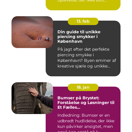
oplevelse, der ikke blot
forandr...
13. feb
Din guide til unikke
piercing smykker i
København
På jagt efter det perfekte
piercing smykke i
København? Byen emmer af
kreative sjæle og unikke
butik...
18. jan
Bumser på Brystet:
Forståelse og Løsninger til
Et Fælles
Skønhedsproblem
Indledning: Bumser er en
udbredt hudlidelse, der ikke
kun påvirker ansigtet, men