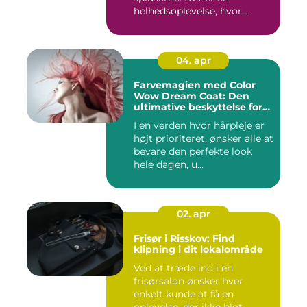
helhedsoplevelse, hvor...
04. apr
Farvemagien med Color
Wow Dream Coat: Den
ultimative beskyttelse for
dit hår
I en verden hvor hårpleje er
højt prioriteret, ønsker alle at
bevare den perfekte look
hele dagen, u...
02. apr
Frisør i Risskov: Find
klipning i dit lokalområde
Ved at træde ind i en
frisørsalon ønsker hver
enkelt kunde at få en