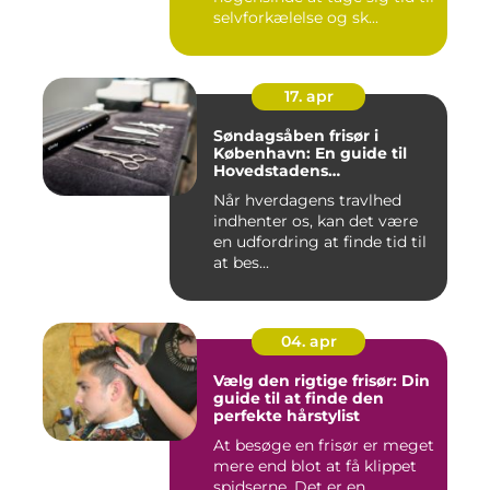
selvforkælelse og sk...
17. apr
Søndagsåben frisør i
København: En guide til
Hovedstadens
søndagsklipninger
Når hverdagens travlhed
indhenter os, kan det være
en udfordring at finde tid til
at bes...
04. apr
Vælg den rigtige frisør: Din
guide til at finde den
perfekte hårstylist
At besøge en frisør er meget
mere end blot at få klippet
spidserne. Det er en