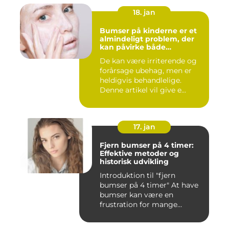
18. jan
Bumser på kinderne er et
almindeligt problem, der
kan påvirke både
teenagere og voksne
De kan være irriterende og
forårsage ubehag, men er
heldigvis behandlelige.
Denne artikel vil give e...
17. jan
Fjern bumser på 4 timer:
Effektive metoder og
historisk udvikling
Introduktion til "fjern
bumser på 4 timer" At have
bumser kan være en
frustration for mange
mennesk...