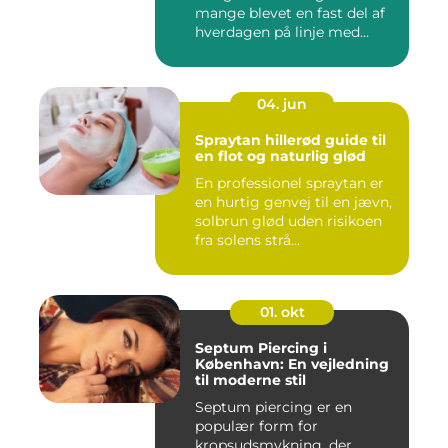
mange blevet en fast del af
hverdagen på linje med
frisør o...
04. jun
Spraytan hillerød guide til
en flot og naturlig glød
En professionel spraytan er
en hurtig genvej til en jævn,
solbrun glød uden risikoen
fra solens strå...
01. okt
Septum Piercing i
København: En vejledning
til moderne stil
Septum piercing er en
populær form for
kropsudsmykning, der