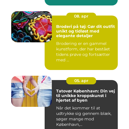
08. apr
Broderi på tøj: Gør dit outfit
unikt og tidløst med
elegante detaljer
Brodering er en gammel
kunstform, der har bestået
tidens prøve og fortsætter
med ...
05. apr
Tatovør København: Din vej
til unikke kroppskunst i
hjertet af byen
Når det kommer til at
udtrykke sig gennem blæk,
søger mange mod
København,...