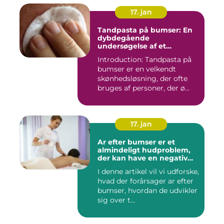
17. jan
Tandpasta på bumser: En
dybdegående
undersøgelse af et
populært skønhedstrick
Introduction: Tandpasta på
bumser er en velkendt
skønhedsløsning, der ofte
bruges af personer, der ø...
17. jan
Ar efter bumser er et
almindeligt hudproblem,
der kan have en negativ
indvirkning på en persons
I denne artikel vil vi udforske,
selvtillid og trivsel
hvad der forårsager ar efter
bumser, hvordan de udvikler
sig over t...