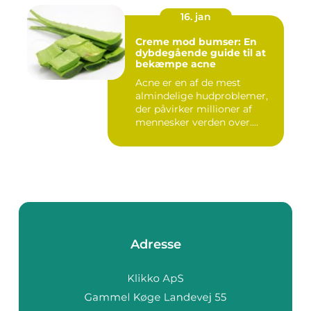
16. jan
Creme mod bumser: En
dybdegående guide til at
bekæmpe acne
Acne er en af de mest
almindelige hudproblemer,
der påvirker millioner af
mennesker verden over.
Ure...
Adresse