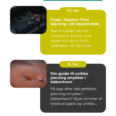
02. apr
Frisør i Risskov: Find
klipning i dit lokalområde
Ved at træde ind i en
frisørsalon ønsker hver
enkelt kunde at få en
oplevelse, der ikke blot
forandr...
13. feb
Din guide til unikke
piercing smykker i
København
På jagt efter det perfekte
piercing smykke i
København? Byen emmer af
kreative sjæle og unikke
butik...