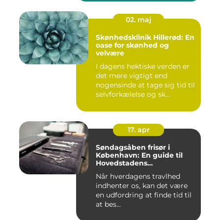
02. maj
Skønhedsklinik Hillerød: En
oase for skønhed og
velvære
I dagens hektiske verden er
det mere vigtigt end
nogensinde at tage sig tid til
selvforkælelse og sk...
17. apr
Søndagsåben frisør i
København: En guide til
Hovedstadens
søndagsklipninger
Når hverdagens travlhed
indhenter os, kan det være
en udfordring at finde tid til
at bes...