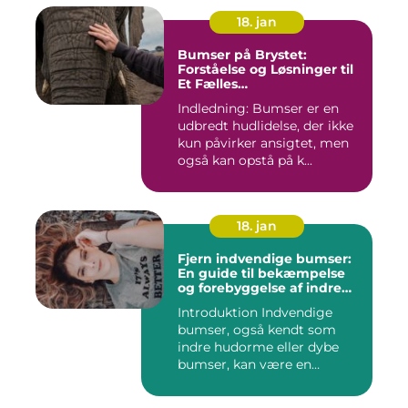
18. jan
Bumser på Brystet:
Forståelse og Løsninger til
Et Fælles
Skønhedsproblem
Indledning: Bumser er en
udbredt hudlidelse, der ikke
kun påvirker ansigtet, men
også kan opstå på k...
18. jan
Fjern indvendige bumser:
En guide til bekæmpelse
og forebyggelse af indre
hudorme
Introduktion Indvendige
bumser, også kendt som
indre hudorme eller dybe
bumser, kan være en
ærgelig...