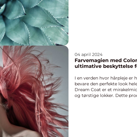
behandlinger, der f...
04 april 2024
Farvemagien med Colo
ultimative beskyttelse f
I en verden hvor hårpleje er hø
bevare den perfekte look hel
Dream Coat er et mirakelmid
og tørstige lokker. Dette pr
med...