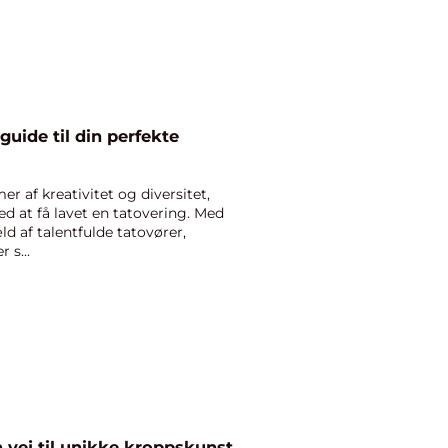
guide til din perfekte
 af kreativitet og diversitet,
sted at få lavet en tatovering. Med
ld af talentfulde tatovører,
 s...
 vej til unikke kroppskunst