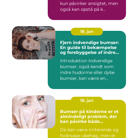
kun påvirker ansigtet, men
også kan opstå på k...
18. jan
Fjern indvendige bumser:
En guide til bekæmpelse
og forebyggelse af indre
hudorme
Introduktion Indvendige
bumser, også kendt som
indre hudorme eller dybe
bumser, kan være en
ærgelig...
18. jan
Bumser på kinderne er et
almindeligt problem, der
kan påvirke både
teenagere og voksne
De kan være irriterende og
forårsage ubehag, men er