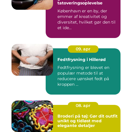
tatoveringsoplevelse
København er en by, der
emmer af kreativitet og
diversitet, hvilket gør den til
et ide...
09. apr
Fedtfrysning i Hillerød
Fedtfrysning er blevet en
populær metode til at
reducere uønsket fedt på
kroppen ...
08. apr
Broderi på tøj: Gør dit outfit
unikt og tidløst med
elegante detaljer