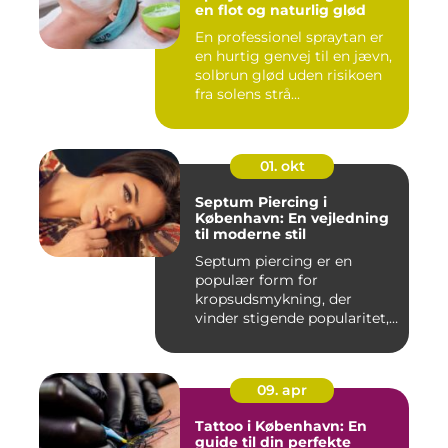
en flot og naturlig glød
En professionel spraytan er
en hurtig genvej til en jævn,
solbrun glød uden risikoen
fra solens strå...
01. okt
Septum Piercing i
København: En vejledning
til moderne stil
Septum piercing er en
populær form for
kropsudsmykning, der
vinder stigende popularitet,
is&ae...
09. apr
Tattoo i København: En
guide til din perfekte