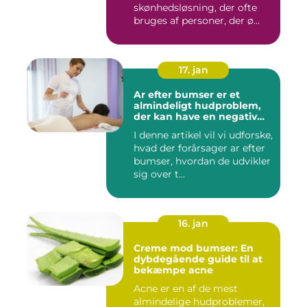
skønhedsløsning, der ofte
bruges af personer, der ø...
17. jan
Ar efter bumser er et
almindeligt hudproblem,
der kan have en negativ
indvirkning på en persons
I denne artikel vil vi udforske,
selvtillid og trivsel
hvad der forårsager ar efter
bumser, hvordan de udvikler
sig over t...
16. jan
Creme mod bumser: En
dybdegående guide til at
bekæmpe acne
Acne er en af de mest
almindelige hudproblemer,