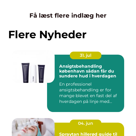
Få læst flere indlæg her
Flere Nyheder
31. jul
Ansigtsbehandling
københavn sådan får du
sundere hud i hverdagen
En professionel
ansigtsbehandling er for
mange blevet en fast del af
hverdagen på linje med
frisør o...
04. jun
Spraytan hillerød guide til