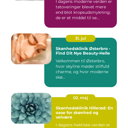
I dagens moderne verden er
tatoveringer blevet mere
end blot kropsudsmykning;
de er et middel til se...
31. jul
Skønhedsklinik Østerbro -
Find Dit Nye Beauty-Helle
Velkommen til Østerbro,
hvor skyline møder stilfuld
charme, og hvor moderne
skø...
02. maj
Skønhedsklinik Hillerød: En
oase for skønhed og
velvære
I dagens hektiske verden er