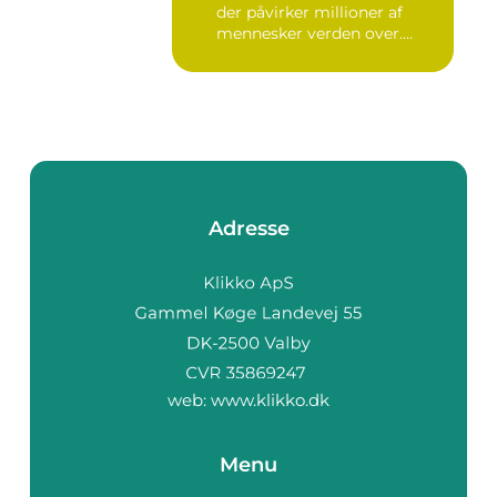
der påvirker millioner af
mennesker verden over.
Ure...
Adresse
web:
www.klikko.dk
Menu