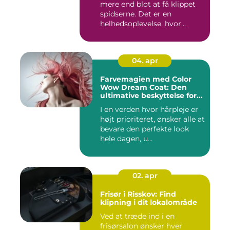
mere end blot at få klippet
spidserne. Det er en
helhedsoplevelse, hvor...
04. apr
Farvemagien med Color
Wow Dream Coat: Den
ultimative beskyttelse for
dit hår
I en verden hvor hårpleje er
højt prioriteret, ønsker alle at
bevare den perfekte look
hele dagen, u...
02. apr
Frisør i Risskov: Find
klipning i dit lokalområde
Ved at træde ind i en
frisørsalon ønsker hver