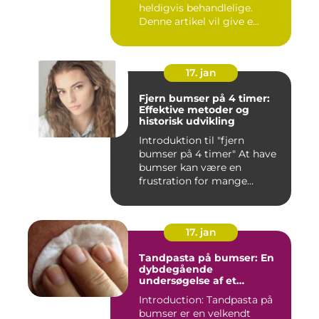
heldigvis behandlelige.
Denne artikel vil give e...
17. jan
Fjern bumser på 4 timer:
Effektive metoder og
historisk udvikling
Introduktion til "fjern
bumser på 4 timer" At have
bumser kan være en
frustration for mange
mennesk...
17. jan
Tandpasta på bumser: En
dybdegående
undersøgelse af et
populært skønhedstrick
Introduction: Tandpasta på
bumser er en velkendt