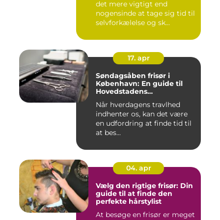
det mere vigtigt end
nogensinde at tage sig tid til
selvforkælelse og sk...
17. apr
Søndagsåben frisør i
København: En guide til
Hovedstadens
søndagsklipninger
Når hverdagens travlhed
indhenter os, kan det være
en udfordring at finde tid til
at bes...
04. apr
Vælg den rigtige frisør: Din
guide til at finde den
perfekte hårstylist
At besøge en frisør er meget