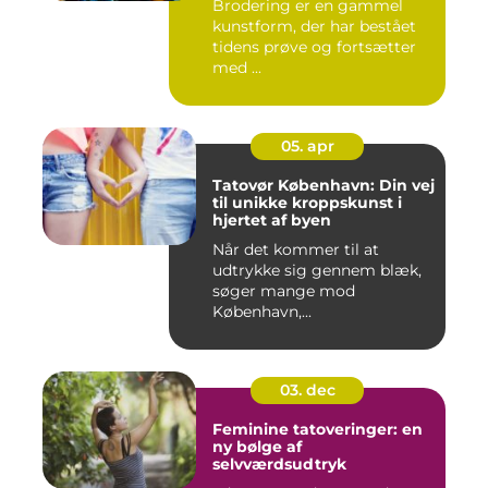
Brodering er en gammel
kunstform, der har bestået
tidens prøve og fortsætter
med ...
05. apr
Tatovør København: Din vej
til unikke kroppskunst i
hjertet af byen
Når det kommer til at
udtrykke sig gennem blæk,
søger mange mod
København,...
03. dec
Feminine tatoveringer: en
ny bølge af
selvværdsudtryk