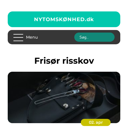
NYTOMSKØNHED.
dk
Menu
Frisør risskov
02. apr