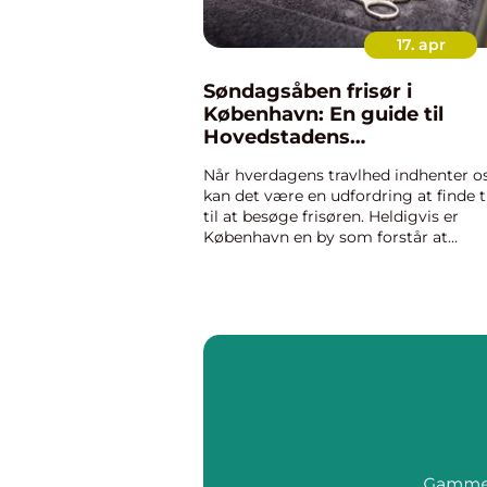
17. apr
Søndagsåben frisør i
København: En guide til
Hovedstadens
søndagsklipninger
Når hverdagens travlhed indhenter os
kan det være en udfordring at finde t
til at besøge frisøren. Heldigvis er
København en by som forstår at
imødekomme sine beboeres hektisk
livsstil ved at tilbyde ...