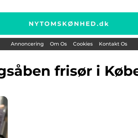
NYTOMSKØNHED.
dk
Annoncering
Om Os
Cookies
Kontakt Os
gsåben frisør i Kø