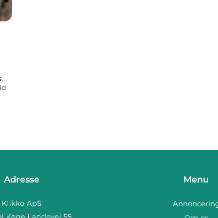
,
id
e
Adresse
Menu
Annoncerin
Om os