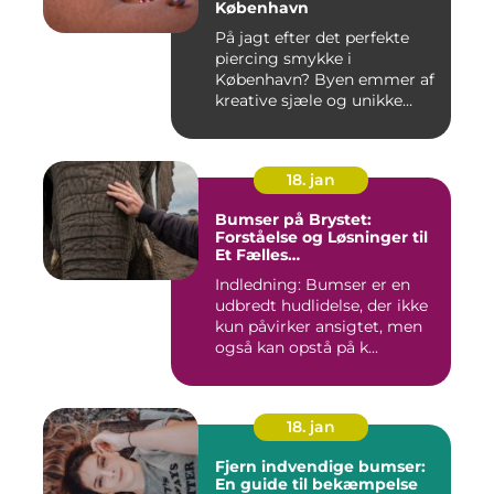
København
På jagt efter det perfekte
piercing smykke i
København? Byen emmer af
kreative sjæle og unikke
butik...
18. jan
Bumser på Brystet:
Forståelse og Løsninger til
Et Fælles
Skønhedsproblem
Indledning: Bumser er en
udbredt hudlidelse, der ikke
kun påvirker ansigtet, men
også kan opstå på k...
18. jan
Fjern indvendige bumser:
En guide til bekæmpelse