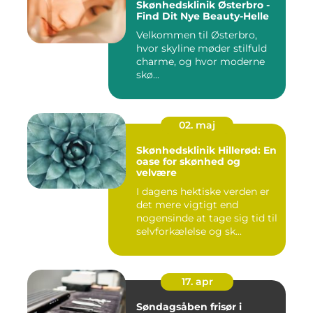
Skønhedsklinik Østerbro -
Find Dit Nye Beauty-Helle
Velkommen til Østerbro,
hvor skyline møder stilfuld
charme, og hvor moderne
skø...
02. maj
Skønhedsklinik Hillerød: En
oase for skønhed og
velvære
I dagens hektiske verden er
det mere vigtigt end
nogensinde at tage sig tid til
selvforkælelse og sk...
17. apr
Søndagsåben frisør i