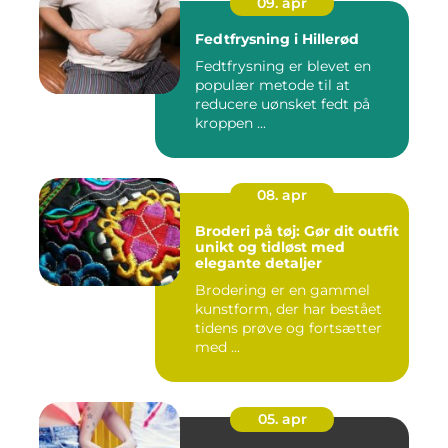
09. apr
Fedtfrysning i Hillerød
Fedtfrysning er blevet en
populær metode til at
reducere uønsket fedt på
kroppen ...
08. apr
Broderi på tøj: Gør dit outfit
unikt og tidløst med
elegante detaljer
Brodering er en gammel
kunstform, der har bestået
tidens prøve og fortsætter
med ...
05. apr