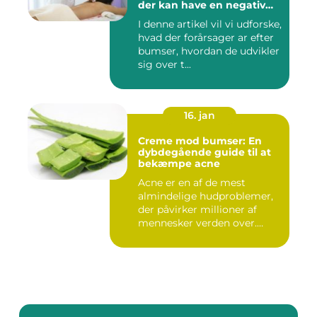
der kan have en negativ
indvirkning på en persons
I denne artikel vil vi udforske,
selvtillid og trivsel
hvad der forårsager ar efter
bumser, hvordan de udvikler
sig over t...
16. jan
Creme mod bumser: En
dybdegående guide til at
bekæmpe acne
Acne er en af de mest
almindelige hudproblemer,
der påvirker millioner af
mennesker verden over.
Ure...