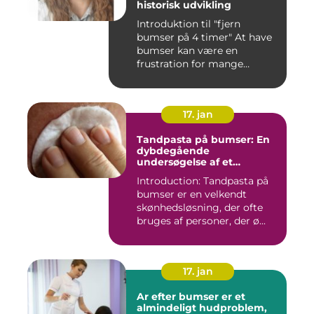
historisk udvikling
Introduktion til "fjern
bumser på 4 timer" At have
bumser kan være en
frustration for mange
mennesk...
17. jan
Tandpasta på bumser: En
dybdegående
undersøgelse af et
populært skønhedstrick
Introduction: Tandpasta på
bumser er en velkendt
skønhedsløsning, der ofte
bruges af personer, der ø...
17. jan
Ar efter bumser er et
almindeligt hudproblem,