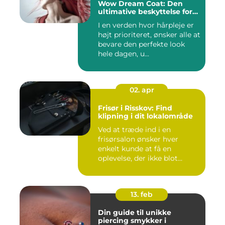
Wow Dream Coat: Den
ultimative beskyttelse for
dit hår
I en verden hvor hårpleje er
højt prioriteret, ønsker alle at
bevare den perfekte look
hele dagen, u...
02. apr
Frisør i Risskov: Find
klipning i dit lokalområde
Ved at træde ind i en
frisørsalon ønsker hver
enkelt kunde at få en
oplevelse, der ikke blot
forandr...
13. feb
Din guide til unikke
piercing smykker i