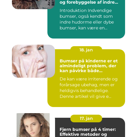
og forebyggelse af indre
hudorme
Introduktion Indvendige
bumser, også kendt som
indre hudorme eller dybe
bumser, kan være en
ærgelig...
18. jan
Bumser på kinderne er et
almindeligt problem, der
kan påvirke både
teenagere og voksne
De kan være irriterende og
forårsage ubehag, men er
heldigvis behandlelige.
Denne artikel vil give e...
17. jan
Fjern bumser på 4 timer:
Effektive metoder og