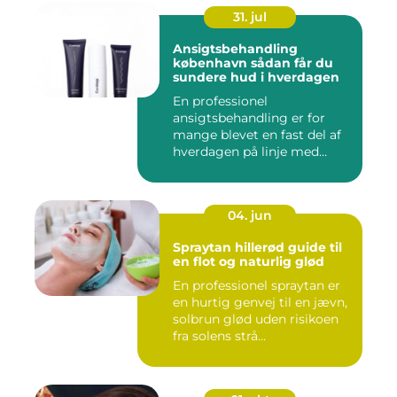
31. jul
Ansigtsbehandling
københavn sådan får du
sundere hud i hverdagen
En professionel
ansigtsbehandling er for
mange blevet en fast del af
hverdagen på linje med
frisør o...
04. jun
Spraytan hillerød guide til
en flot og naturlig glød
En professionel spraytan er
en hurtig genvej til en jævn,
solbrun glød uden risikoen
fra solens strå...