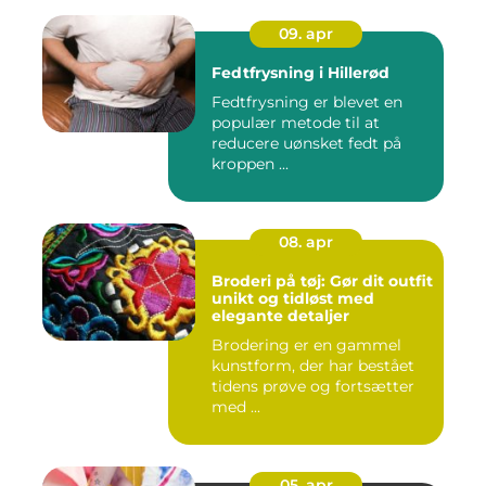
09. apr
Fedtfrysning i Hillerød
Fedtfrysning er blevet en
populær metode til at
reducere uønsket fedt på
kroppen ...
08. apr
Broderi på tøj: Gør dit outfit
unikt og tidløst med
elegante detaljer
Brodering er en gammel
kunstform, der har bestået
tidens prøve og fortsætter
med ...
05. apr