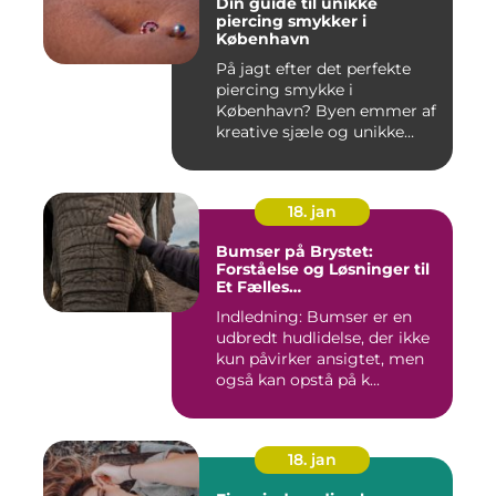
Din guide til unikke
piercing smykker i
København
På jagt efter det perfekte
piercing smykke i
København? Byen emmer af
kreative sjæle og unikke
butik...
18. jan
Bumser på Brystet:
Forståelse og Løsninger til
Et Fælles
Skønhedsproblem
Indledning: Bumser er en
udbredt hudlidelse, der ikke
kun påvirker ansigtet, men
også kan opstå på k...
18. jan