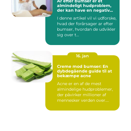
Ar efter bumser er et
almindeligt hudproblem,
der kan have en negativ
indvirkning på en persons
I denne artikel vil vi udforske,
selvtillid og trivsel
hvad der forårsager ar efter
bumser, hvordan de udvikler
sig over t...
16. jan
Creme mod bumser: En
dybdegående guide til at
bekæmpe acne
Acne er en af de mest
almindelige hudproblemer,
der påvirker millioner af
mennesker verden over.
Ure...