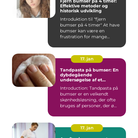
Fjern bumser på 4 timer:
Effektive metoder og
historisk udvikling
Introduktion til "fjern
bumser på 4 timer" At have
bumser kan være en
frustration for mange
mennesk...
17. jan
Tandpasta på bumser: En
dybdegående
undersøgelse af et
populært skønhedstrick
Introduction: Tandpasta på
bumser er en velkendt
skønhedsløsning, der ofte
bruges af personer, der ø...
17. jan