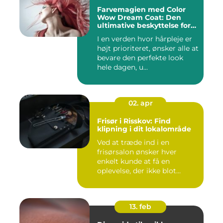
Farvemagien med Color
Wow Dream Coat: Den
ultimative beskyttelse for
dit hår
I en verden hvor hårpleje er
højt prioriteret, ønsker alle at
bevare den perfekte look
hele dagen, u...
02. apr
Frisør i Risskov: Find
klipning i dit lokalområde
Ved at træde ind i en
frisørsalon ønsker hver
enkelt kunde at få en
oplevelse, der ikke blot
forandr...
13. feb