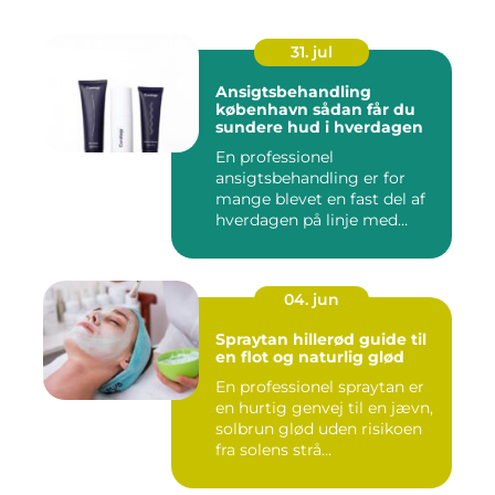
31. jul
Ansigtsbehandling
københavn sådan får du
sundere hud i hverdagen
En professionel
ansigtsbehandling er for
mange blevet en fast del af
hverdagen på linje med
frisør o...
04. jun
Spraytan hillerød guide til
en flot og naturlig glød
En professionel spraytan er
en hurtig genvej til en jævn,
solbrun glød uden risikoen
fra solens strå...