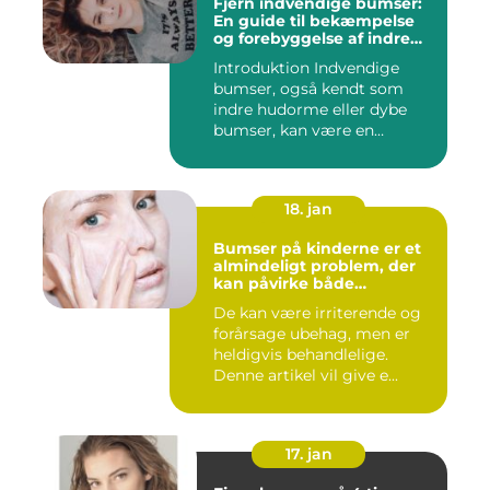
Fjern indvendige bumser:
En guide til bekæmpelse
og forebyggelse af indre
hudorme
Introduktion Indvendige
bumser, også kendt som
indre hudorme eller dybe
bumser, kan være en
ærgelig...
18. jan
Bumser på kinderne er et
almindeligt problem, der
kan påvirke både
teenagere og voksne
De kan være irriterende og
forårsage ubehag, men er
heldigvis behandlelige.
Denne artikel vil give e...
17. jan