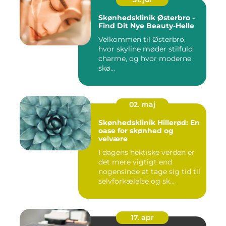
Skønhedsklinik Østerbro -
Find Dit Nye Beauty-Helle
Velkommen til Østerbro,
hvor skyline møder stilfuld
charme, og hvor moderne
skø...
02. maj
Skønhedsklinik Hillerød: En
oase for skønhed og
velvære
I dagens hektiske verden er
det mere vigtigt end
nogensinde at tage sig tid til
selvforkælelse og sk...
17. apr