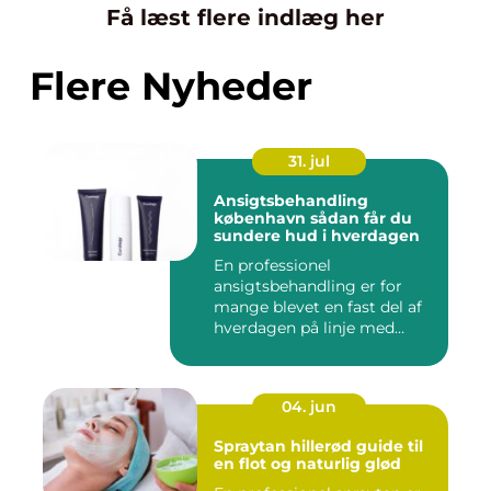
Få læst flere indlæg her
Flere Nyheder
31. jul
Ansigtsbehandling
københavn sådan får du
sundere hud i hverdagen
En professionel
ansigtsbehandling er for
mange blevet en fast del af
hverdagen på linje med
frisør o...
04. jun
Spraytan hillerød guide til
en flot og naturlig glød