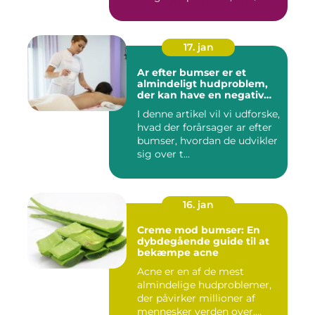
17. jan
Ar efter bumser er et
almindeligt hudproblem,
der kan have en negativ
indvirkning på en persons
I denne artikel vil vi udforske,
selvtillid og trivsel
hvad der forårsager ar efter
bumser, hvordan de udvikler
sig over t...
16. jan
Creme mod bumser: En
dybdegående guide til at
bekæmpe acne
Acne er en af de mest
almindelige hudproblemer,
der påvirker millioner af
mennesker verden over.