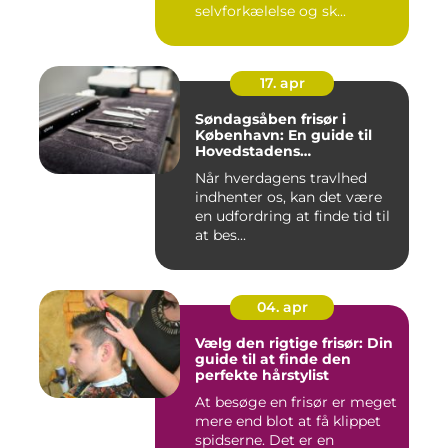
selvforkælelse og sk...
17. apr
Søndagsåben frisør i
København: En guide til
Hovedstadens
søndagsklipninger
Når hverdagens travlhed
indhenter os, kan det være
en udfordring at finde tid til
at bes...
04. apr
Vælg den rigtige frisør: Din
guide til at finde den
perfekte hårstylist
At besøge en frisør er meget
mere end blot at få klippet
spidserne. Det er en