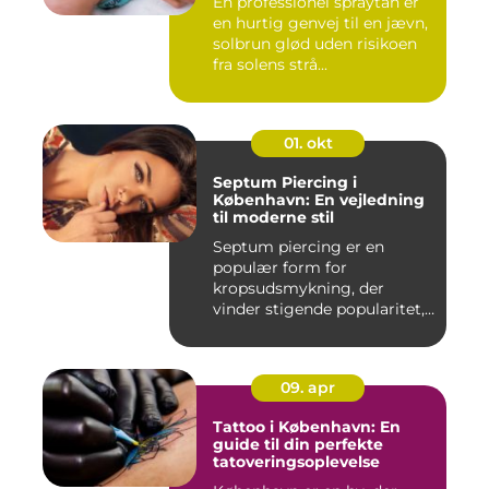
En professionel spraytan er
en hurtig genvej til en jævn,
solbrun glød uden risikoen
fra solens strå...
01. okt
Septum Piercing i
København: En vejledning
til moderne stil
Septum piercing er en
populær form for
kropsudsmykning, der
vinder stigende popularitet,
is&ae...
09. apr
Tattoo i København: En
guide til din perfekte
tatoveringsoplevelse