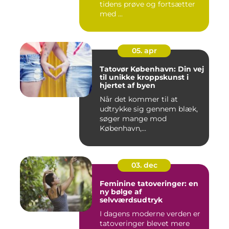
tidens prøve og fortsætter
med ...
05. apr
Tatovør København: Din vej
til unikke kroppskunst i
hjertet af byen
Når det kommer til at
udtrykke sig gennem blæk,
søger mange mod
København,...
03. dec
Feminine tatoveringer: en
ny bølge af
selvværdsudtryk
I dagens moderne verden er
tatoveringer blevet mere