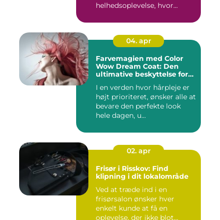
helhedsoplevelse, hvor...
04. apr
Farvemagien med Color
Wow Dream Coat: Den
ultimative beskyttelse for
dit hår
I en verden hvor hårpleje er
højt prioriteret, ønsker alle at
bevare den perfekte look
hele dagen, u...
02. apr
Frisør i Risskov: Find
klipning i dit lokalområde
Ved at træde ind i en
frisørsalon ønsker hver
enkelt kunde at få en
oplevelse, der ikke blot