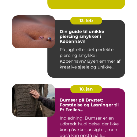
forandr...
13. feb
Din guide til unikke
piercing smykker i
København
På jagt efter det perfekte
piercing smykke i
København? Byen emmer af
kreative sjæle og unikke
butik...
18. jan
Bumser på Brystet:
Forståelse og Løsninger til
Et Fælles
Skønhedsproblem
Indledning: Bumser er en
udbredt hudlidelse, der ikke
kun påvirker ansigtet, men
også kan opstå på k...