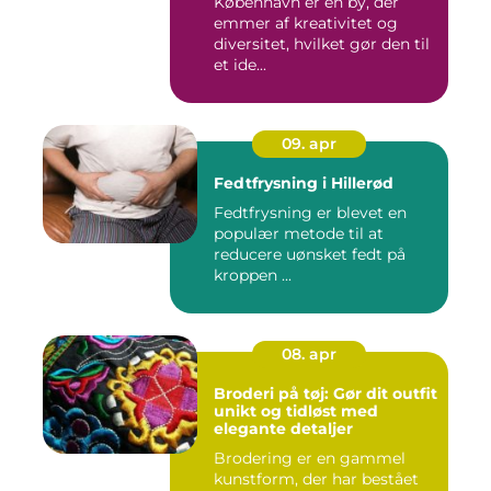
København er en by, der
emmer af kreativitet og
diversitet, hvilket gør den til
et ide...
09. apr
Fedtfrysning i Hillerød
Fedtfrysning er blevet en
populær metode til at
reducere uønsket fedt på
kroppen ...
08. apr
Broderi på tøj: Gør dit outfit
unikt og tidløst med
elegante detaljer
Brodering er en gammel
kunstform, der har bestået