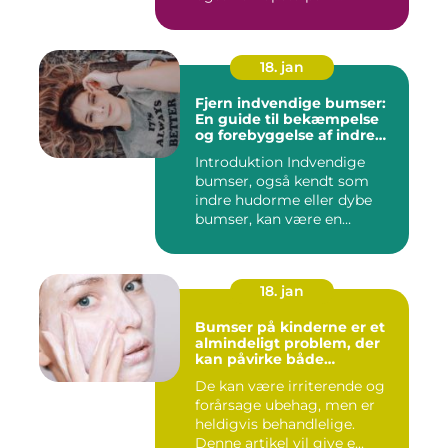
18. jan
Fjern indvendige bumser:
En guide til bekæmpelse
og forebyggelse af indre
hudorme
Introduktion Indvendige
bumser, også kendt som
indre hudorme eller dybe
bumser, kan være en
ærgelig...
18. jan
Bumser på kinderne er et
almindeligt problem, der
kan påvirke både
teenagere og voksne
De kan være irriterende og
forårsage ubehag, men er
heldigvis behandlelige.
Denne artikel vil give e...