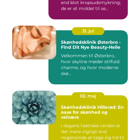
end blot kropsudsmykning;
de er et middel til se...
31. jul
Skønhedsklinik Østerbro -
Find Dit Nye Beauty-Helle
Velkommen til Østerbro,
hvor skyline møder stilfuld
charme, og hvor moderne
skø...
02. maj
Skønhedsklinik Hillerød: En
oase for skønhed og
velvære
I dagens hektiske verden er
det mere vigtigt end
nogensinde at tage sig tid til