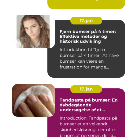
17. jan
Fjern bumser på 4 timer:
Effektive metoder og
historisk udvikling
Introduktion til "fjern
bumser på 4 timer" At have
bumser kan være en
frustration for mange
mennesk...
17. jan
Tandpasta på bumser: En
dybdegående
undersøgelse af et
populært skønhedstrick
Introduction: Tandpasta på
bumser er en velkendt
skønhedsløsning, der ofte
bruges af personer, der ø...