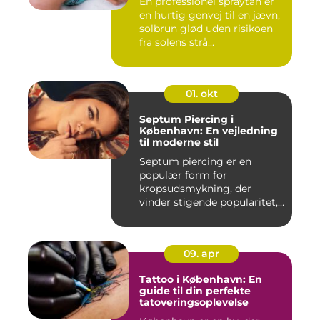
En professionel spraytan er
en hurtig genvej til en jævn,
solbrun glød uden risikoen
fra solens strå...
01. okt
Septum Piercing i
København: En vejledning
til moderne stil
Septum piercing er en
populær form for
kropsudsmykning, der
vinder stigende popularitet,
is&ae...
09. apr
Tattoo i København: En
guide til din perfekte
tatoveringsoplevelse