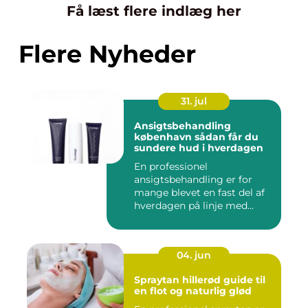
Få læst flere indlæg her
Flere Nyheder
31. jul
Ansigtsbehandling
københavn sådan får du
sundere hud i hverdagen
En professionel
ansigtsbehandling er for
mange blevet en fast del af
hverdagen på linje med
frisør o...
04. jun
Spraytan hillerød guide til
en flot og naturlig glød