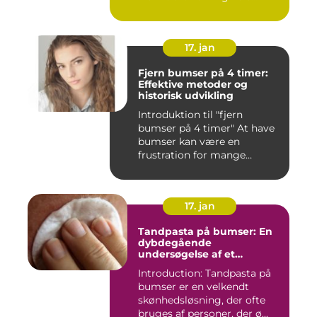
17. jan
Fjern bumser på 4 timer:
Effektive metoder og
historisk udvikling
Introduktion til "fjern
bumser på 4 timer" At have
bumser kan være en
frustration for mange
mennesk...
17. jan
Tandpasta på bumser: En
dybdegående
undersøgelse af et
populært skønhedstrick
Introduction: Tandpasta på
bumser er en velkendt
skønhedsløsning, der ofte
bruges af personer, der ø...