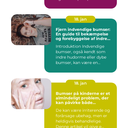
18. jan
Fjern indvendige bumser:
En guide til bekæmpelse
og forebyggelse af indre
hudorme
Introduktion Indvendige
bumser, også kendt som
indre hudorme eller dybe
bumser, kan være en
ærgelig...
18. jan
Bumser på kinderne er et
almindeligt problem, der
kan påvirke både
teenagere og voksne
De kan være irriterende og
forårsage ubehag, men er
heldigvis behandlelige.
Denne artikel vil give e...