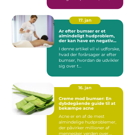
17. jan
Ar efter bumser er et
almindeligt hudproblem,
der kan have en negativ
indvirkning på en persons
I denne artikel vil vi udforske,
selvtillid og trivsel
hvad der forårsager ar efter
bumser, hvordan de udvikler
sig over t...
16. jan
Creme mod bumser: En
dybdegående guide til at
bekæmpe acne
Acne er en af de mest
almindelige hudproblemer,
der påvirker millioner af
mennesker verden over.