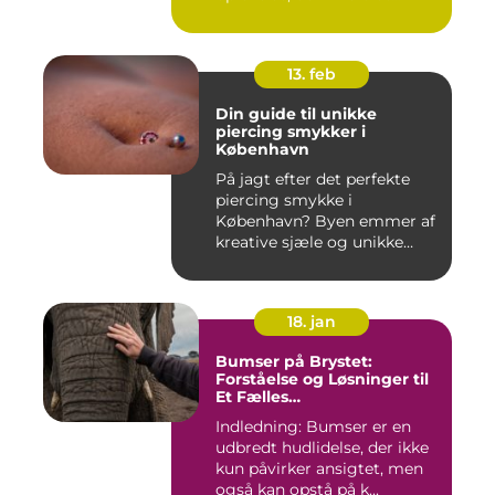
forandr...
13. feb
Din guide til unikke
piercing smykker i
København
På jagt efter det perfekte
piercing smykke i
København? Byen emmer af
kreative sjæle og unikke
butik...
18. jan
Bumser på Brystet:
Forståelse og Løsninger til
Et Fælles
Skønhedsproblem
Indledning: Bumser er en
udbredt hudlidelse, der ikke
kun påvirker ansigtet, men
også kan opstå på k...