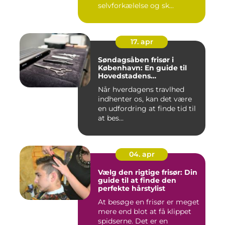
selvforkælelse og sk...
17. apr
Søndagsåben frisør i
København: En guide til
Hovedstadens
søndagsklipninger
Når hverdagens travlhed
indhenter os, kan det være
en udfordring at finde tid til
at bes...
04. apr
Vælg den rigtige frisør: Din
guide til at finde den
perfekte hårstylist
At besøge en frisør er meget
mere end blot at få klippet
spidserne. Det er en