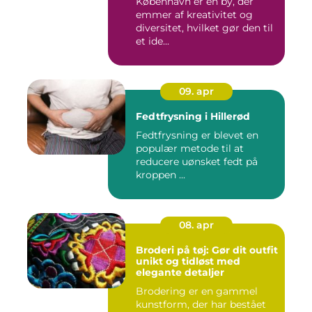
København er en by, der
emmer af kreativitet og
diversitet, hvilket gør den til
et ide...
09. apr
Fedtfrysning i Hillerød
Fedtfrysning er blevet en
populær metode til at
reducere uønsket fedt på
kroppen ...
08. apr
Broderi på tøj: Gør dit outfit
unikt og tidløst med
elegante detaljer
Brodering er en gammel
kunstform, der har bestået