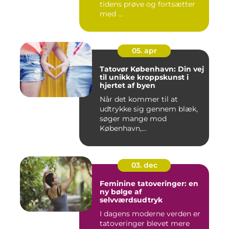
tidens prøve og fortsætter
med ...
05. apr
Tatovør København: Din vej
til unikke kroppskunst i
hjertet af byen
Når det kommer til at
udtrykke sig gennem blæk,
søger mange mod
København,...
03. dec
Feminine tatoveringer: en
ny bølge af
selvværdsudtryk
I dagens moderne verden er
tatoveringer blevet mere