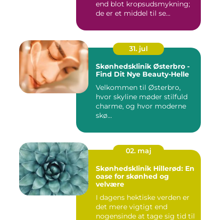
end blot kropsudsmykning;
de er et middel til se...
31. jul
Skønhedsklinik Østerbro -
Find Dit Nye Beauty-Helle
Velkommen til Østerbro,
hvor skyline møder stilfuld
charme, og hvor moderne
skø...
02. maj
Skønhedsklinik Hillerød: En
oase for skønhed og
velvære
I dagens hektiske verden er
det mere vigtigt end
nogensinde at tage sig tid til