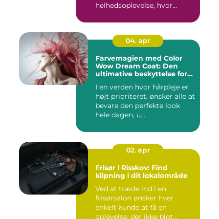
helhedsoplevelse, hvor...
04. apr
Farvemagien med Color
Wow Dream Coat: Den
ultimative beskyttelse for
dit hår
I en verden hvor hårpleje er
højt prioriteret, ønsker alle at
bevare den perfekte look
hele dagen, u...
02. apr
Frisør i Risskov: Find
klipning i dit lokalområde
Ved at træde ind i en
frisørsalon ønsker hver
enkelt kunde at få en
oplevelse, der ikke blot