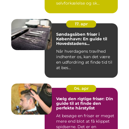
selvforkælelse og sk...
17. apr
Søndagsåben frisør i
København: En guide til
Hovedstadens
søndagsklipninger
Når hverdagens travlhed
indhenter os, kan det være
en udfordring at finde tid til
at bes...
04. apr
Vælg den rigtige frisør: Din
guide til at finde den
perfekte hårstylist
At besøge en frisør er meget
mere end blot at få klippet
spidserne. Det er en