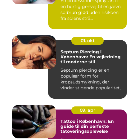
En professionel spraytan er
en hurtig genvej til en jævn,
solbrun glød uden risikoen
fra solens strå...
01. okt
Septum Piercing i
København: En vejledning
til moderne stil
Septum piercing er en
populær form for
kropsudsmykning, der
vinder stigende popularitet,
is&ae...
09. apr
Tattoo i København: En
guide til din perfekte
tatoveringsoplevelse