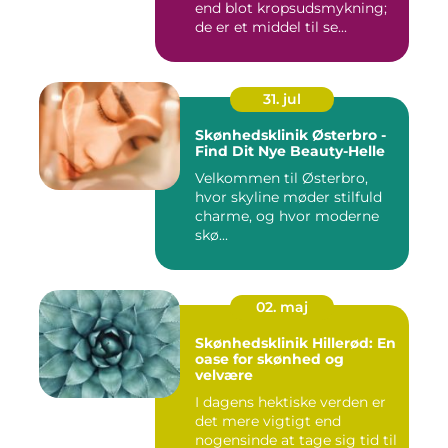
end blot kropsudsmykning;
de er et middel til se...
31. jul
Skønhedsklinik Østerbro -
Find Dit Nye Beauty-Helle
Velkommen til Østerbro,
hvor skyline møder stilfuld
charme, og hvor moderne
skø...
02. maj
Skønhedsklinik Hillerød: En
oase for skønhed og
velvære
I dagens hektiske verden er
det mere vigtigt end
nogensinde at tage sig tid til