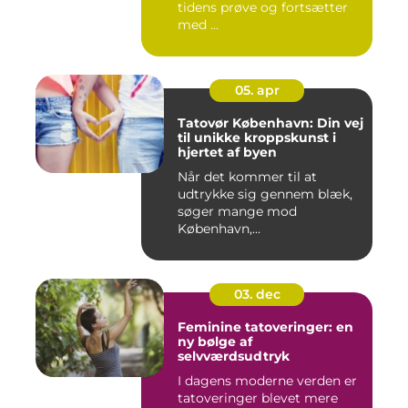
tidens prøve og fortsætter
med ...
05. apr
Tatovør København: Din vej
til unikke kroppskunst i
hjertet af byen
Når det kommer til at
udtrykke sig gennem blæk,
søger mange mod
København,...
03. dec
Feminine tatoveringer: en
ny bølge af
selvværdsudtryk
I dagens moderne verden er
tatoveringer blevet mere