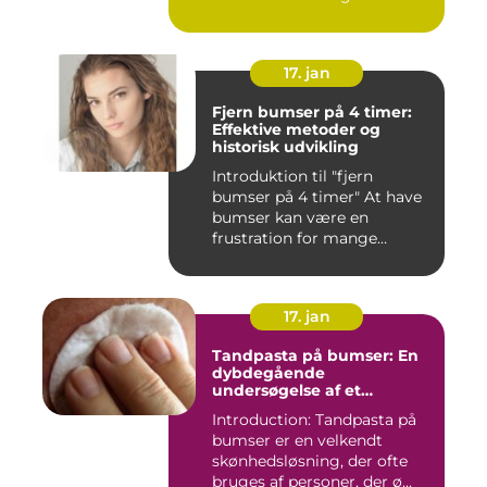
17. jan
Fjern bumser på 4 timer:
Effektive metoder og
historisk udvikling
Introduktion til "fjern
bumser på 4 timer" At have
bumser kan være en
frustration for mange
mennesk...
17. jan
Tandpasta på bumser: En
dybdegående
undersøgelse af et
populært skønhedstrick
Introduction: Tandpasta på
bumser er en velkendt
skønhedsløsning, der ofte
bruges af personer, der ø...