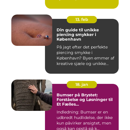
forandr...
13. feb
Din guide til unikke
piercing smykker i
København
På jagt efter det perfekte
piercing smykke i
København? Byen emmer af
kreative sjæle og unikke
butik...
18. jan
Bumser på Brystet:
Forståelse og Løsninger til
Et Fælles
Skønhedsproblem
Indledning: Bumser er en
udbredt hudlidelse, der ikke
kun påvirker ansigtet, men
også kan opstå på k...