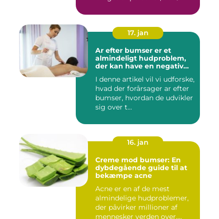
17. jan
Ar efter bumser er et
almindeligt hudproblem,
der kan have en negativ
indvirkning på en persons
I denne artikel vil vi udforske,
selvtillid og trivsel
hvad der forårsager ar efter
bumser, hvordan de udvikler
sig over t...
16. jan
Creme mod bumser: En
dybdegående guide til at
bekæmpe acne
Acne er en af de mest
almindelige hudproblemer,
der påvirker millioner af
mennesker verden over.