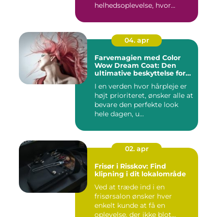
helhedsoplevelse, hvor...
04. apr
Farvemagien med Color
Wow Dream Coat: Den
ultimative beskyttelse for
dit hår
I en verden hvor hårpleje er
højt prioriteret, ønsker alle at
bevare den perfekte look
hele dagen, u...
02. apr
Frisør i Risskov: Find
klipning i dit lokalområde
Ved at træde ind i en
frisørsalon ønsker hver
enkelt kunde at få en
oplevelse, der ikke blot