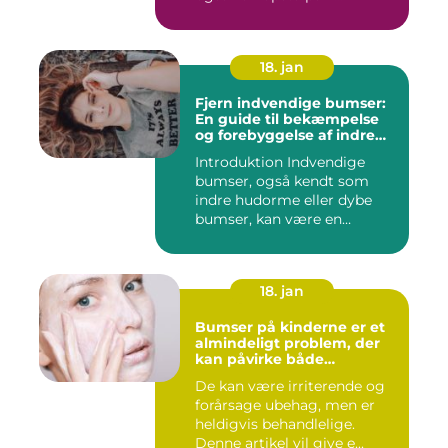
18. jan
Fjern indvendige bumser:
En guide til bekæmpelse
og forebyggelse af indre
hudorme
Introduktion Indvendige
bumser, også kendt som
indre hudorme eller dybe
bumser, kan være en
ærgelig...
18. jan
Bumser på kinderne er et
almindeligt problem, der
kan påvirke både
teenagere og voksne
De kan være irriterende og
forårsage ubehag, men er
heldigvis behandlelige.
Denne artikel vil give e...