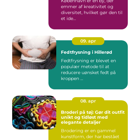
København er en by, der
emmer af kreativitet og
diversitet, hvilket gør den til
et ide...
09. apr
Fedtfrysning i Hillerød
Fedtfrysning er blevet en
populær metode til at
reducere uønsket fedt på
kroppen ...
08. apr
Broderi på tøj: Gør dit outfit
unikt og tidløst med
elegante detaljer
Brodering er en gammel
kunstform, der har bestået