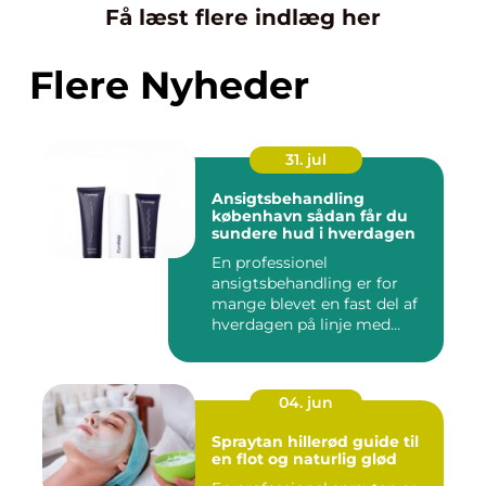
Få læst flere indlæg her
Flere Nyheder
31. jul
Ansigtsbehandling
københavn sådan får du
sundere hud i hverdagen
En professionel
ansigtsbehandling er for
mange blevet en fast del af
hverdagen på linje med
frisør o...
04. jun
Spraytan hillerød guide til
en flot og naturlig glød