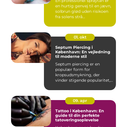
En professionel spraytan er
en hurtig genvej til en jævn,
solbrun glød uden risikoen
fra solens strå...
01. okt
Septum Piercing i
København: En vejledning
til moderne stil
Septum piercing er en
populær form for
kropsudsmykning, der
vinder stigende popularitet,
is&ae...
09. apr
Tattoo i København: En
guide til din perfekte
tatoveringsoplevelse