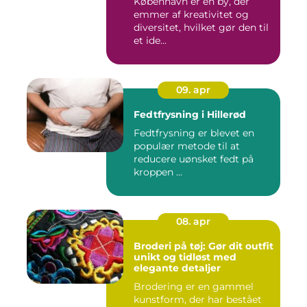
København er en by, der
emmer af kreativitet og
diversitet, hvilket gør den til
et ide...
09. apr
Fedtfrysning i Hillerød
Fedtfrysning er blevet en
populær metode til at
reducere uønsket fedt på
kroppen ...
08. apr
Broderi på tøj: Gør dit outfit
unikt og tidløst med
elegante detaljer
Brodering er en gammel
kunstform, der har bestået