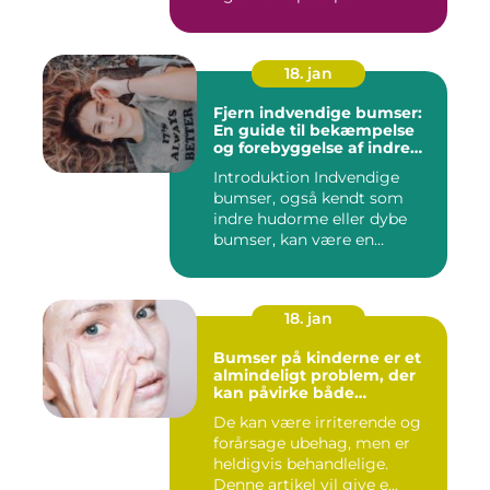
18. jan
Fjern indvendige bumser:
En guide til bekæmpelse
og forebyggelse af indre
hudorme
Introduktion Indvendige
bumser, også kendt som
indre hudorme eller dybe
bumser, kan være en
ærgelig...
18. jan
Bumser på kinderne er et
almindeligt problem, der
kan påvirke både
teenagere og voksne
De kan være irriterende og
forårsage ubehag, men er
heldigvis behandlelige.
Denne artikel vil give e...