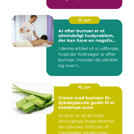
17. jan
Ar efter bumser er et
almindeligt hudproblem,
der kan have en negativ
indvirkning på en persons
I denne artikel vil vi udforske,
selvtillid og trivsel
hvad der forårsager ar efter
bumser, hvordan de udvikler
sig over t...
16. jan
Creme mod bumser: En
dybdegående guide til at
bekæmpe acne
Acne er en af de mest
almindelige hudproblemer,
der påvirker millioner af
mennesker verden over.