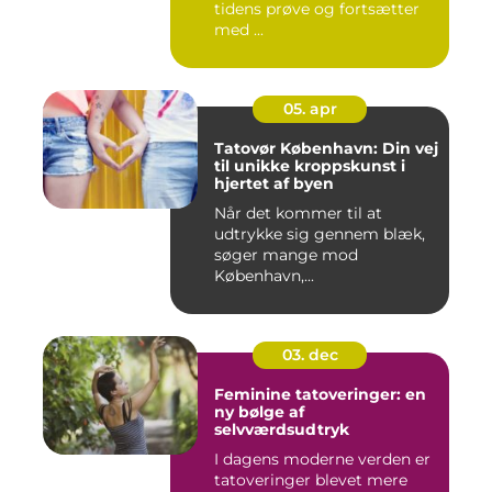
tidens prøve og fortsætter
med ...
05. apr
Tatovør København: Din vej
til unikke kroppskunst i
hjertet af byen
Når det kommer til at
udtrykke sig gennem blæk,
søger mange mod
København,...
03. dec
Feminine tatoveringer: en
ny bølge af
selvværdsudtryk
I dagens moderne verden er
tatoveringer blevet mere