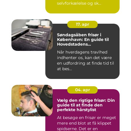
selvforkælelse og sk...
17. apr
Søndagsåben frisør i
København: En guide til
Hovedstadens
søndagsklipninger
Når hverdagens travlhed
indhenter os, kan det være
en udfordring at finde tid til
at bes...
04. apr
Vælg den rigtige frisør: Din
guide til at finde den
perfekte hårstylist
At besøge en frisør er meget
mere end blot at få klippet
spidserne. Det er en