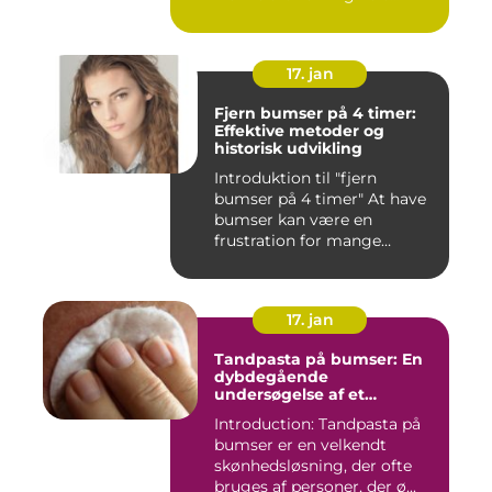
17. jan
Fjern bumser på 4 timer:
Effektive metoder og
historisk udvikling
Introduktion til "fjern
bumser på 4 timer" At have
bumser kan være en
frustration for mange
mennesk...
17. jan
Tandpasta på bumser: En
dybdegående
undersøgelse af et
populært skønhedstrick
Introduction: Tandpasta på
bumser er en velkendt
skønhedsløsning, der ofte
bruges af personer, der ø...