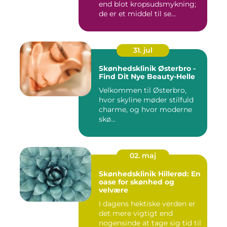
end blot kropsudsmykning;
de er et middel til se...
31. jul
Skønhedsklinik Østerbro -
Find Dit Nye Beauty-Helle
Velkommen til Østerbro,
hvor skyline møder stilfuld
charme, og hvor moderne
skø...
02. maj
Skønhedsklinik Hillerød: En
oase for skønhed og
velvære
I dagens hektiske verden er
det mere vigtigt end
nogensinde at tage sig tid til