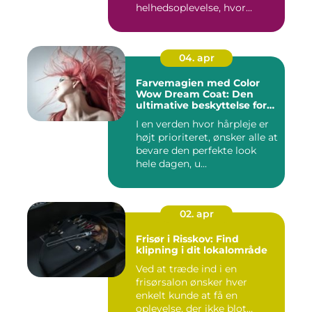
helhedsoplevelse, hvor...
04. apr
Farvemagien med Color
Wow Dream Coat: Den
ultimative beskyttelse for
dit hår
I en verden hvor hårpleje er
højt prioriteret, ønsker alle at
bevare den perfekte look
hele dagen, u...
02. apr
Frisør i Risskov: Find
klipning i dit lokalområde
Ved at træde ind i en
frisørsalon ønsker hver
enkelt kunde at få en
oplevelse, der ikke blot