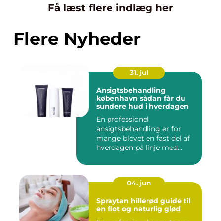
Få læst flere indlæg her
Flere Nyheder
31. jul
Ansigtsbehandling
københavn sådan får du
sundere hud i hverdagen
En professionel
ansigtsbehandling er for
mange blevet en fast del af
hverdagen på linje med
frisør o...
04. jun
Spraytan hillerød guide til
en flot og naturlig glød