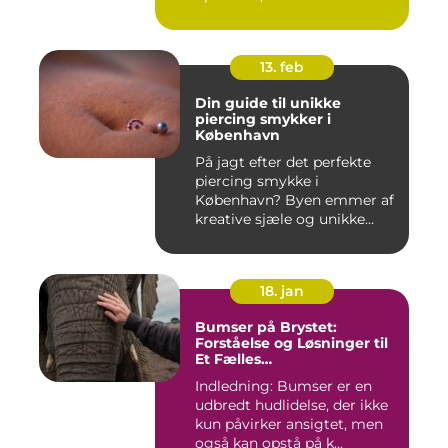
forandr...
13. feb
Din guide til unikke
piercing smykker i
København
På jagt efter det perfekte
piercing smykke i
København? Byen emmer af
kreative sjæle og unikke
butik...
18. jan
Bumser på Brystet:
Forståelse og Løsninger til
Et Fælles
Skønhedsproblem
Indledning: Bumser er en
udbredt hudlidelse, der ikke
kun påvirker ansigtet, men
også kan opstå på k...