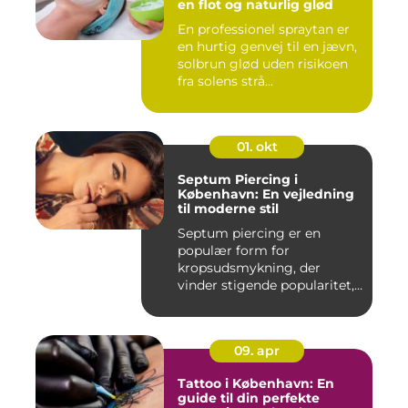
en flot og naturlig glød
En professionel spraytan er
en hurtig genvej til en jævn,
solbrun glød uden risikoen
fra solens strå...
01. okt
Septum Piercing i
København: En vejledning
til moderne stil
Septum piercing er en
populær form for
kropsudsmykning, der
vinder stigende popularitet,
is&ae...
09. apr
Tattoo i København: En
guide til din perfekte