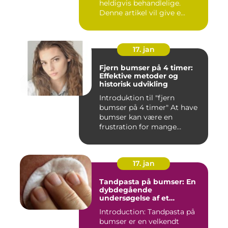
heldigvis behandlelige.
Denne artikel vil give e...
17. jan
Fjern bumser på 4 timer:
Effektive metoder og
historisk udvikling
Introduktion til "fjern
bumser på 4 timer" At have
bumser kan være en
frustration for mange
mennesk...
17. jan
Tandpasta på bumser: En
dybdegående
undersøgelse af et
populært skønhedstrick
Introduction: Tandpasta på
bumser er en velkendt