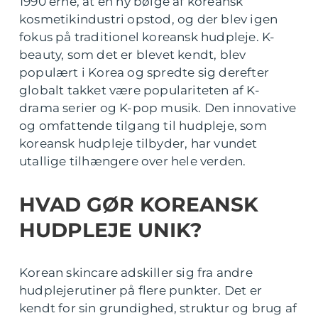
1990’erne, at en ny bølge af koreansk
kosmetikindustri opstod, og der blev igen
fokus på traditionel koreansk hudpleje. K-
beauty, som det er blevet kendt, blev
populært i Korea og spredte sig derefter
globalt takket være populariteten af K-
drama serier og K-pop musik. Den innovative
og omfattende tilgang til hudpleje, som
koreansk hudpleje tilbyder, har vundet
utallige tilhængere over hele verden.
HVAD GØR KOREANSK
HUDPLEJE UNIK?
Korean skincare adskiller sig fra andre
hudplejerutiner på flere punkter. Det er
kendt for sin grundighed, struktur og brug af