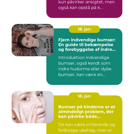
kun påvirker ansigtet, men
også kan opstå på k...
18. jan
Fjern indvendige bumser:
En guide til bekæmpelse
og forebyggelse af indre
hudorme
Introduktion Indvendige
bumser, også kendt som
indre hudorme eller dybe
bumser, kan være en
ærgelig...
18. jan
Bumser på kinderne er et
almindeligt problem, der
kan påvirke både
teenagere og voksne
De kan være irriterende og
forårsage ubehag, men er