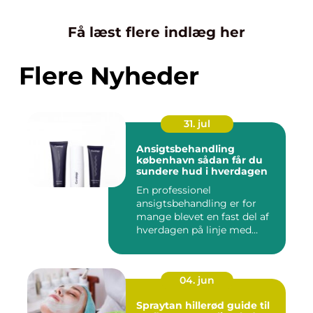
Få læst flere indlæg her
Flere Nyheder
31. jul
Ansigtsbehandling
københavn sådan får du
sundere hud i hverdagen
En professionel
ansigtsbehandling er for
mange blevet en fast del af
hverdagen på linje med
frisør o...
04. jun
Spraytan hillerød guide til