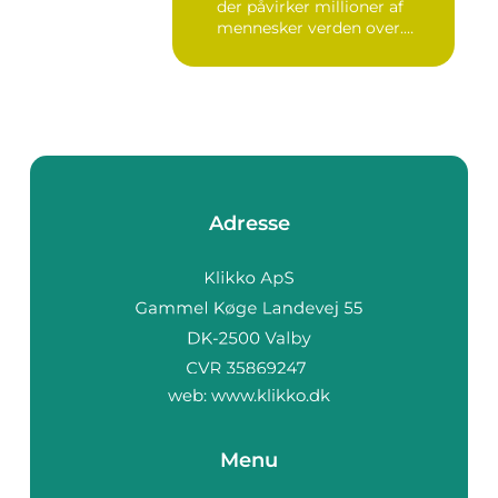
der påvirker millioner af
mennesker verden over.
Ure...
Adresse
web:
www.klikko.dk
Menu