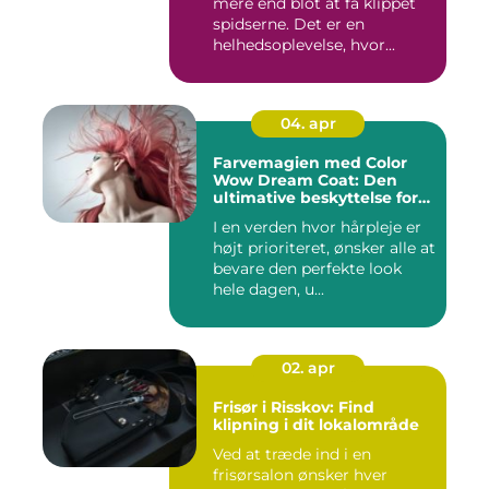
mere end blot at få klippet
spidserne. Det er en
helhedsoplevelse, hvor...
04. apr
Farvemagien med Color
Wow Dream Coat: Den
ultimative beskyttelse for
dit hår
I en verden hvor hårpleje er
højt prioriteret, ønsker alle at
bevare den perfekte look
hele dagen, u...
02. apr
Frisør i Risskov: Find
klipning i dit lokalområde
Ved at træde ind i en
frisørsalon ønsker hver