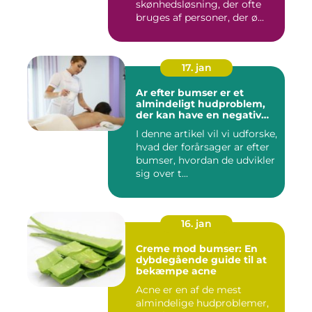
skønhedsløsning, der ofte
bruges af personer, der ø...
17. jan
Ar efter bumser er et
almindeligt hudproblem,
der kan have en negativ
indvirkning på en persons
I denne artikel vil vi udforske,
selvtillid og trivsel
hvad der forårsager ar efter
bumser, hvordan de udvikler
sig over t...
16. jan
Creme mod bumser: En
dybdegående guide til at
bekæmpe acne
Acne er en af de mest
almindelige hudproblemer,