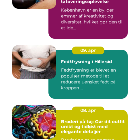
tatoveringsoplevelse
København er en by, der
emmer af kreativitet og
diversitet, hvilket gør den til
et ide...
09. apr
Fedtfrysning i Hillerød
Fedtfrysning er blevet en
populær metode til at
reducere uønsket fedt på
kroppen ...
08. apr
Broderi på tøj: Gør dit outfit
unikt og tidløst med
elegante detaljer