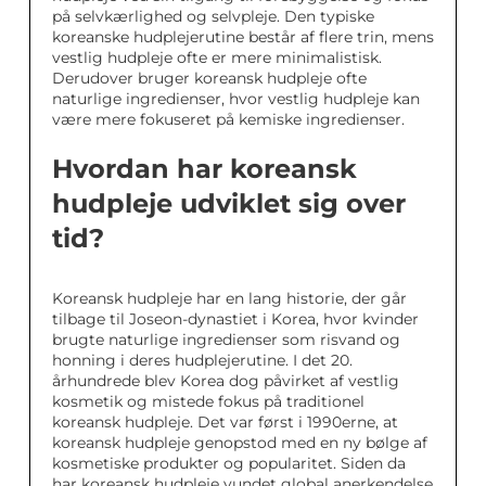
på selvkærlighed og selvpleje. Den typiske
koreanske hudplejerutine består af flere trin, mens
vestlig hudpleje ofte er mere minimalistisk.
Derudover bruger koreansk hudpleje ofte
naturlige ingredienser, hvor vestlig hudpleje kan
være mere fokuseret på kemiske ingredienser.
Hvordan har koreansk
hudpleje udviklet sig over
tid?
Koreansk hudpleje har en lang historie, der går
tilbage til Joseon-dynastiet i Korea, hvor kvinder
brugte naturlige ingredienser som risvand og
honning i deres hudplejerutine. I det 20.
århundrede blev Korea dog påvirket af vestlig
kosmetik og mistede fokus på traditionel
koreansk hudpleje. Det var først i 1990erne, at
koreansk hudpleje genopstod med en ny bølge af
kosmetiske produkter og popularitet. Siden da
har koreansk hudpleje vundet global anerkendelse