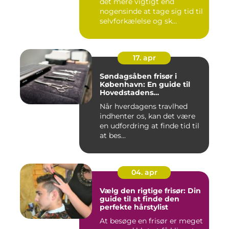
det mere vigtigt end
nogensinde at tage sig tid til
selvforkælelse og sk...
17. apr
Søndagsåben frisør i
København: En guide til
Hovedstadens
søndagsklipninger
Når hverdagens travlhed
indhenter os, kan det være
en udfordring at finde tid til
at bes...
04. apr
Vælg den rigtige frisør: Din
guide til at finde den
perfekte hårstylist
At besøge en frisør er meget