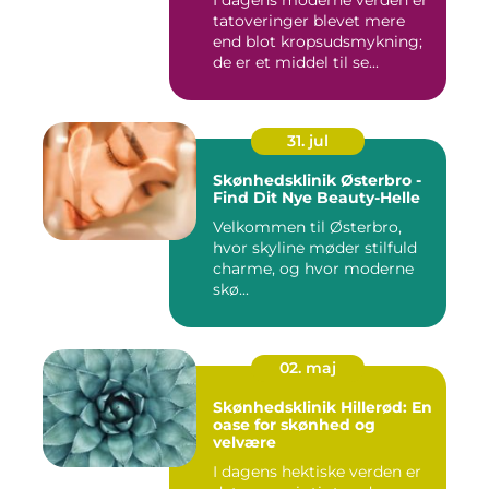
I dagens moderne verden er
tatoveringer blevet mere
end blot kropsudsmykning;
de er et middel til se...
31. jul
Skønhedsklinik Østerbro -
Find Dit Nye Beauty-Helle
Velkommen til Østerbro,
hvor skyline møder stilfuld
charme, og hvor moderne
skø...
02. maj
Skønhedsklinik Hillerød: En
oase for skønhed og
velvære
I dagens hektiske verden er