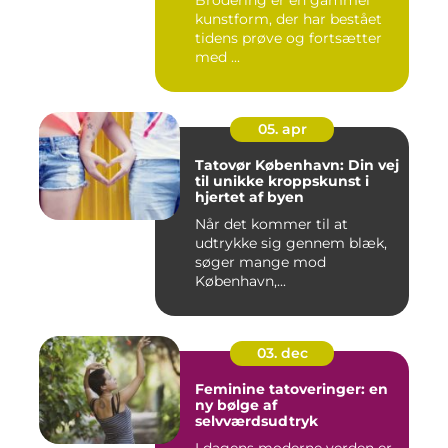
Brodering er en gammel
kunstform, der har bestået
tidens prøve og fortsætter
med ...
05. apr
Tatovør København: Din vej
til unikke kroppskunst i
hjertet af byen
Når det kommer til at
udtrykke sig gennem blæk,
søger mange mod
København,...
03. dec
Feminine tatoveringer: en
ny bølge af
selvværdsudtryk