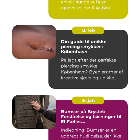
enkelt kunde at få en
oplevelse, der ikke blot
forandr...
13. feb
Din guide til unikke
piercing smykker i
København
På jagt efter det perfekte
piercing smykke i
København? Byen emmer af
kreative sjæle og unikke
butik...
18. jan
Bumser på Brystet:
Forståelse og Løsninger til
Et Fælles
Skønhedsproblem
Indledning: Bumser er en
udbredt hudlidelse, der ikke