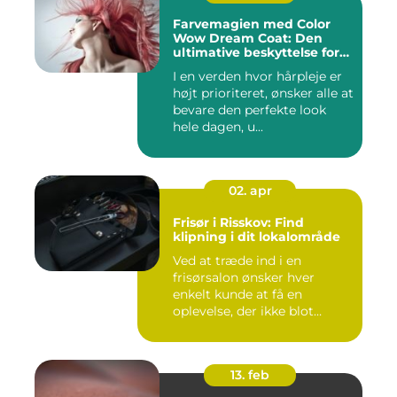
Farvemagien med Color
Wow Dream Coat: Den
ultimative beskyttelse for
dit hår
I en verden hvor hårpleje er
højt prioriteret, ønsker alle at
bevare den perfekte look
hele dagen, u...
02. apr
Frisør i Risskov: Find
klipning i dit lokalområde
Ved at træde ind i en
frisørsalon ønsker hver
enkelt kunde at få en
oplevelse, der ikke blot
forandr...
13. feb