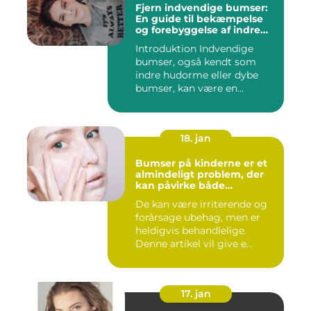
Fjern indvendige bumser:
En guide til bekæmpelse
og forebyggelse af indre
hudorme
Introduktion Indvendige
bumser, også kendt som
indre hudorme eller dybe
bumser, kan være en
ærgelig...
18. jan
Bumser på kinderne er et
almindeligt problem, der
kan påvirke både
teenagere og voksne
De kan være irriterende og
forårsage ubehag, men er
heldigvis behandlelige.
Denne artikel vil give e...
17. jan