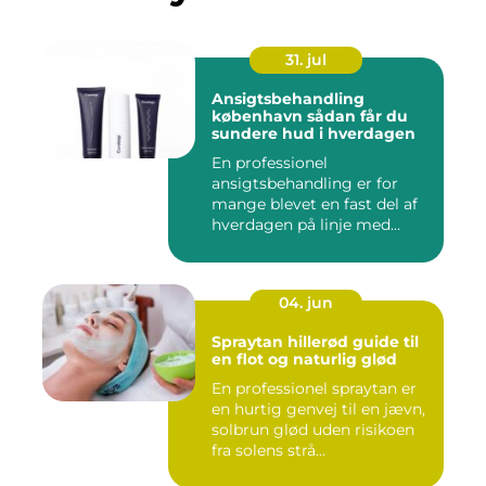
31. jul
Ansigtsbehandling
københavn sådan får du
sundere hud i hverdagen
En professionel
ansigtsbehandling er for
mange blevet en fast del af
hverdagen på linje med
frisør o...
04. jun
Spraytan hillerød guide til
en flot og naturlig glød
En professionel spraytan er
en hurtig genvej til en jævn,
solbrun glød uden risikoen
fra solens strå...