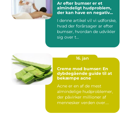
Ar efter bumser er et
almindeligt hudproblem,
der kan have en negativ
indvirkning på en persons
I denne artikel vil vi udforske,
selvtillid og trivsel
hvad der forårsager ar efter
bumser, hvordan de udvikler
sig over t...
16. jan
Creme mod bumser: En
dybdegående guide til at
bekæmpe acne
Acne er en af de mest
almindelige hudproblemer,
der påvirker millioner af
mennesker verden over.
Ure...