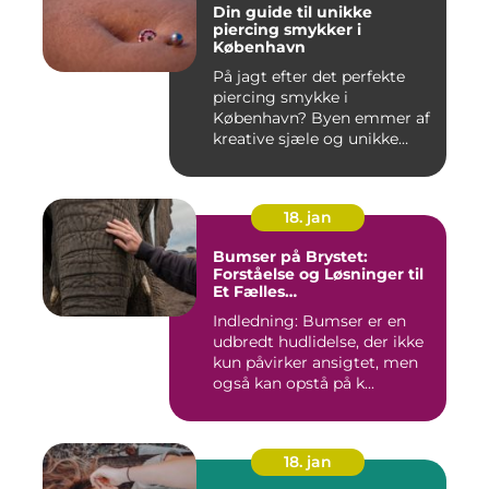
Din guide til unikke
piercing smykker i
København
På jagt efter det perfekte
piercing smykke i
København? Byen emmer af
kreative sjæle og unikke
butik...
18. jan
Bumser på Brystet:
Forståelse og Løsninger til
Et Fælles
Skønhedsproblem
Indledning: Bumser er en
udbredt hudlidelse, der ikke
kun påvirker ansigtet, men
også kan opstå på k...
18. jan