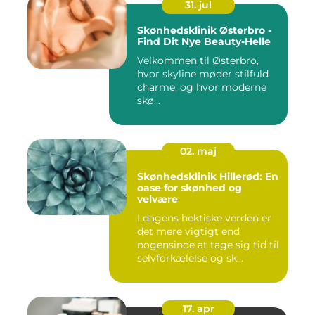
31. jul
Skønhedsklinik Østerbro -
Find Dit Nye Beauty-Helle
Velkommen til Østerbro,
hvor skyline møder stilfuld
charme, og hvor moderne
skø...
02. maj
Skønhedsklinik Hillerød: En
oase for skønhed og
velvære
I dagens hektiske verden er
det mere vigtigt end
nogensinde at tage sig tid til
selvforkælelse og sk...
17. apr