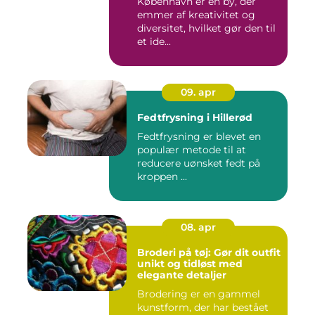
København er en by, der
emmer af kreativitet og
diversitet, hvilket gør den til
et ide...
09. apr
Fedtfrysning i Hillerød
Fedtfrysning er blevet en
populær metode til at
reducere uønsket fedt på
kroppen ...
08. apr
Broderi på tøj: Gør dit outfit
unikt og tidløst med
elegante detaljer
Brodering er en gammel
kunstform, der har bestået