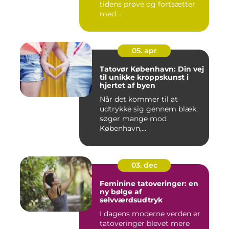
tidens prøve og fortsætter
med ...
05. apr
Tatovør København: Din vej
til unikke kroppskunst i
hjertet af byen
Når det kommer til at
udtrykke sig gennem blæk,
søger mange mod
København,...
03. dec
Feminine tatoveringer: en
ny bølge af
selvværdsudtryk
I dagens moderne verden er
tatoveringer blevet mere