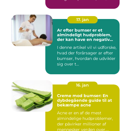
17. jan
Ar efter bumser er et
almindeligt hudproblem,
der kan have en negativ
indvirkning på en persons
I denne artikel vil vi udforske,
selvtillid og trivsel
hvad der forårsager ar efter
bumser, hvordan de udvikler
sig over t...
16. jan
Creme mod bumser: En
dybdegående guide til at
bekæmpe acne
Acne er en af de mest
almindelige hudproblemer,
der påvirker millioner af
mennesker verden over.