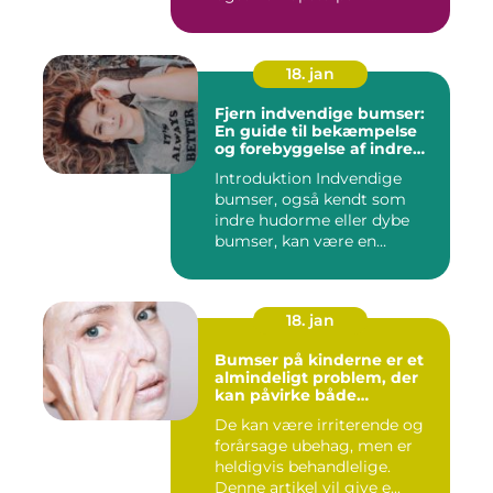
18. jan
Fjern indvendige bumser:
En guide til bekæmpelse
og forebyggelse af indre
hudorme
Introduktion Indvendige
bumser, også kendt som
indre hudorme eller dybe
bumser, kan være en
ærgelig...
18. jan
Bumser på kinderne er et
almindeligt problem, der
kan påvirke både
teenagere og voksne
De kan være irriterende og
forårsage ubehag, men er
heldigvis behandlelige.
Denne artikel vil give e...