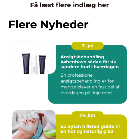
Få læst flere indlæg her
Flere Nyheder
31. jul
Ansigtsbehandling
københavn sådan får du
sundere hud i hverdagen
En professionel
ansigtsbehandling er for
mange blevet en fast del af
hverdagen på linje med
frisør o...
04. jun
Spraytan hillerød guide til
en flot og naturlig glød