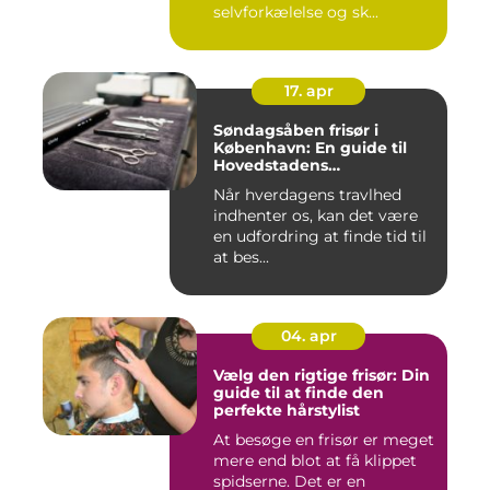
selvforkælelse og sk...
17. apr
Søndagsåben frisør i
København: En guide til
Hovedstadens
søndagsklipninger
Når hverdagens travlhed
indhenter os, kan det være
en udfordring at finde tid til
at bes...
04. apr
Vælg den rigtige frisør: Din
guide til at finde den
perfekte hårstylist
At besøge en frisør er meget
mere end blot at få klippet
spidserne. Det er en