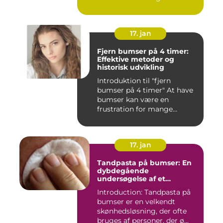
17. jan
Fjern bumser på 4 timer:
Effektive metoder og
historisk udvikling
Introduktion til "fjern
bumser på 4 timer" At have
bumser kan være en
frustration for mange
mennesk...
17. jan
Tandpasta på bumser: En
dybdegående
undersøgelse af et
populært skønhedstrick
Introduction: Tandpasta på
bumser er en velkendt
skønhedsløsning, der ofte
bruges af personer, der ø...