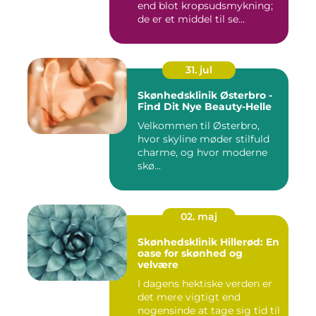
end blot kropsudsmykning;
de er et middel til se...
31. jul
Skønhedsklinik Østerbro -
Find Dit Nye Beauty-Helle
Velkommen til Østerbro,
hvor skyline møder stilfuld
charme, og hvor moderne
skø...
02. maj
Skønhedsklinik Hillerød: En
oase for skønhed og
velvære
I dagens hektiske verden er
det mere vigtigt end
nogensinde at tage sig tid til