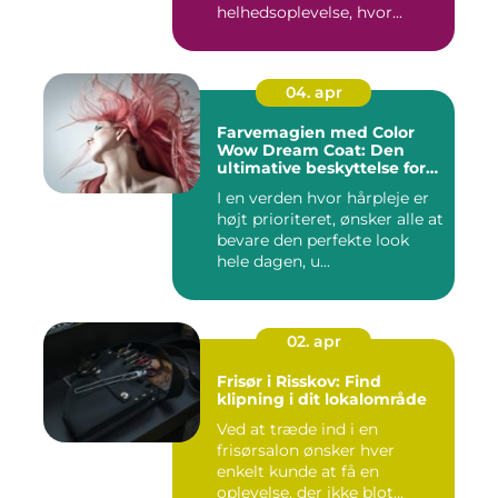
helhedsoplevelse, hvor...
04. apr
Farvemagien med Color
Wow Dream Coat: Den
ultimative beskyttelse for
dit hår
I en verden hvor hårpleje er
højt prioriteret, ønsker alle at
bevare den perfekte look
hele dagen, u...
02. apr
Frisør i Risskov: Find
klipning i dit lokalområde
Ved at træde ind i en
frisørsalon ønsker hver
enkelt kunde at få en
oplevelse, der ikke blot