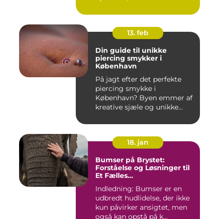
forandr...
13. feb
Din guide til unikke
piercing smykker i
København
På jagt efter det perfekte
piercing smykke i
København? Byen emmer af
kreative sjæle og unikke
butik...
18. jan
Bumser på Brystet:
Forståelse og Løsninger til
Et Fælles
Skønhedsproblem
Indledning: Bumser er en
udbredt hudlidelse, der ikke
kun påvirker ansigtet, men
også kan opstå på k...