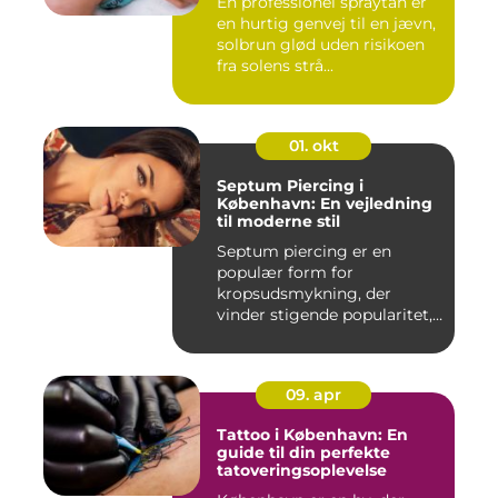
En professionel spraytan er
en hurtig genvej til en jævn,
solbrun glød uden risikoen
fra solens strå...
01. okt
Septum Piercing i
København: En vejledning
til moderne stil
Septum piercing er en
populær form for
kropsudsmykning, der
vinder stigende popularitet,
is&ae...
09. apr
Tattoo i København: En
guide til din perfekte
tatoveringsoplevelse