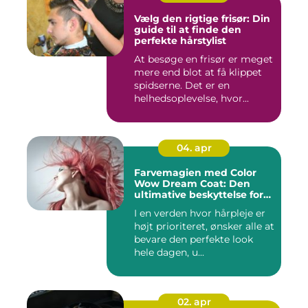
Vælg den rigtige frisør: Din
guide til at finde den
perfekte hårstylist
At besøge en frisør er meget
mere end blot at få klippet
spidserne. Det er en
helhedsoplevelse, hvor...
04. apr
Farvemagien med Color
Wow Dream Coat: Den
ultimative beskyttelse for
dit hår
I en verden hvor hårpleje er
højt prioriteret, ønsker alle at
bevare den perfekte look
hele dagen, u...
02. apr