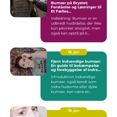
Bumser på Brystet:
Forståelse og Løsninger til
Et Fælles
Skønhedsproblem
Indledning: Bumser er en
udbredt hudlidelse, der ikke
kun påvirker ansigtet, men
også kan opstå på k...
18. jan
Fjern indvendige bumser:
En guide til bekæmpelse
og forebyggelse af indre
hudorme
Introduktion Indvendige
bumser, også kendt som
indre hudorme eller dybe
bumser, kan være en
ærgelig...
18. jan