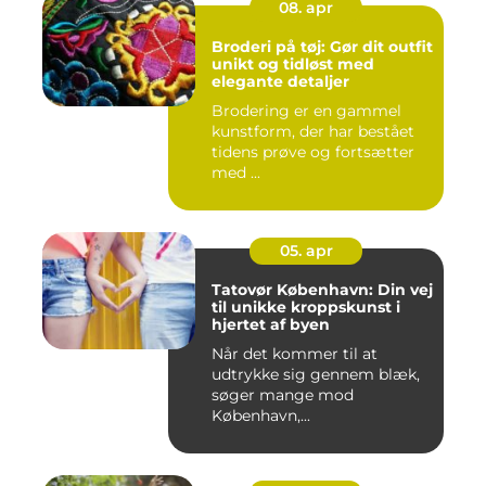
08. apr
Broderi på tøj: Gør dit outfit
unikt og tidløst med
elegante detaljer
Brodering er en gammel
kunstform, der har bestået
tidens prøve og fortsætter
med ...
05. apr
Tatovør København: Din vej
til unikke kroppskunst i
hjertet af byen
Når det kommer til at
udtrykke sig gennem blæk,
søger mange mod
København,...