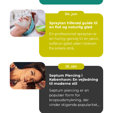
frisør o...
04. jun
Spraytan hillerød guide til
en flot og naturlig glød
En professionel spraytan er
en hurtig genvej til en jævn,
solbrun glød uden risikoen
fra solens strå...
01. okt
Septum Piercing i
København: En vejledning
til moderne stil
Septum piercing er en
populær form for
kropsudsmykning, der
vinder stigende popularitet,
is&ae...