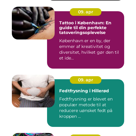
09. apr
Tattoo i København: En
guide til din perfekte
tatoveringsoplevelse
København er en by, der
emmer af kreativitet og
diversitet, hvilket gør den til
et ide...
09. apr
Fedtfrysning i Hillerød
Fedtfrysning er blevet en
populær metode til at
reducere uønsket fedt på
kroppen ...