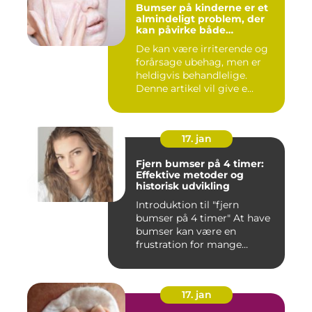
Bumser på kinderne er et
almindeligt problem, der
kan påvirke både
teenagere og voksne
De kan være irriterende og
forårsage ubehag, men er
heldigvis behandlelige.
Denne artikel vil give e...
17. jan
Fjern bumser på 4 timer:
Effektive metoder og
historisk udvikling
Introduktion til "fjern
bumser på 4 timer" At have
bumser kan være en
frustration for mange
mennesk...
17. jan