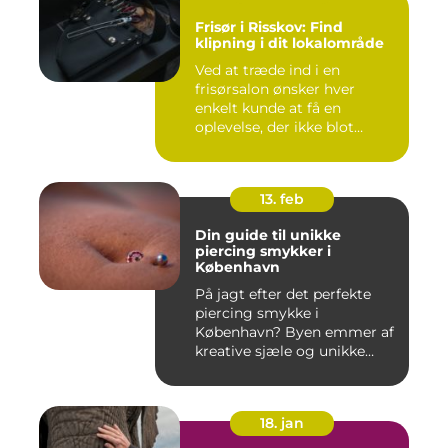
Frisør i Risskov: Find
klipning i dit lokalområde
Ved at træde ind i en
frisørsalon ønsker hver
enkelt kunde at få en
oplevelse, der ikke blot
forandr...
13. feb
Din guide til unikke
piercing smykker i
København
På jagt efter det perfekte
piercing smykke i
København? Byen emmer af
kreative sjæle og unikke
butik...
18. jan