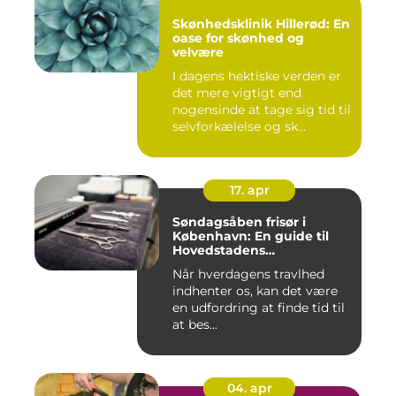
Skønhedsklinik Hillerød: En
oase for skønhed og
velvære
I dagens hektiske verden er
det mere vigtigt end
nogensinde at tage sig tid til
selvforkælelse og sk...
17. apr
Søndagsåben frisør i
København: En guide til
Hovedstadens
søndagsklipninger
Når hverdagens travlhed
indhenter os, kan det være
en udfordring at finde tid til
at bes...
04. apr