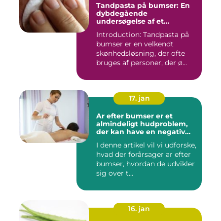
Tandpasta på bumser: En
dybdegående
undersøgelse af et
populært skønhedstrick
Introduction: Tandpasta på
bumser er en velkendt
skønhedsløsning, der ofte
bruges af personer, der ø...
17. jan
Ar efter bumser er et
almindeligt hudproblem,
der kan have en negativ
indvirkning på en persons
I denne artikel vil vi udforske,
selvtillid og trivsel
hvad der forårsager ar efter
bumser, hvordan de udvikler
sig over t...
16. jan