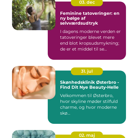
03. dec
Feminine tatoveringer: en
ny bølge af
selvværdsudtryk
I dagens moderne verden er
tatoveringer blevet mere
end blot kropsudsmykning;
de er et middel til se...
31. jul
Skønhedsklinik Østerbro -
Find Dit Nye Beauty-Helle
Velkommen til Østerbro,
hvor skyline møder stilfuld
charme, og hvor moderne
skø...
02. maj