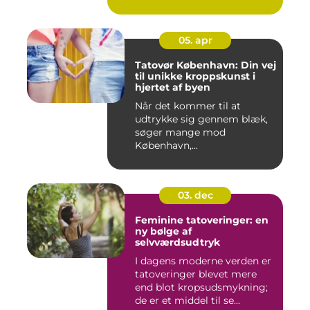
05. apr
Tatovør København: Din vej
til unikke kroppskunst i
hjertet af byen
Når det kommer til at
udtrykke sig gennem blæk,
søger mange mod
København,...
03. dec
Feminine tatoveringer: en
ny bølge af
selvværdsudtryk
I dagens moderne verden er
tatoveringer blevet mere
end blot kropsudsmykning;
de er et middel til se...