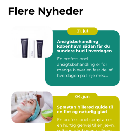
Flere Nyheder
31. jul
Ansigtsbehandling
københavn sådan får du
sundere hud i hverdagen
En professionel
ansigtsbehandling er for
mange blevet en fast del af
hverdagen på linje med
frisør o...
04. jun
Spraytan hillerød guide til
en flot og naturlig glød
En professionel spraytan er
en hurtig genvej til en jævn,
solbrun glød uden risikoen