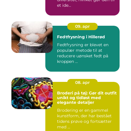
et ide...
09. apr
Fedtfrysning i Hillerød
Fedtfrysning er blevet en
populær metode til at
reducere uønsket fedt på
kroppen ...
08. apr
Broderi på tøj: Gør dit outfit
unikt og tidløst med
elegante detaljer
Brodering er en gammel
kunstform, der har bestået
tidens prøve og fortsætter
med ...