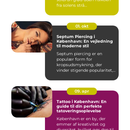
fra solens strå...
01. okt
Septum Piercing i
København: En vejledning
til moderne stil
Septum piercing er en
populær form for
kropsudsmykning, der
vinder stigende popularitet,
is&ae...
09. apr
Tattoo i København: En
guide til din perfekte
tatoveringsoplevelse
København er en by, der
emmer af kreativitet og
diversitet, hvilket gør den til