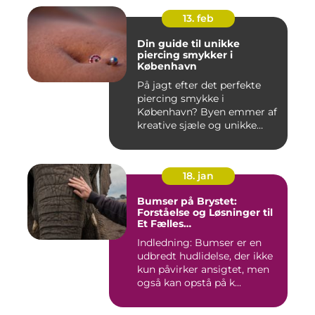
13. feb
Din guide til unikke
piercing smykker i
København
På jagt efter det perfekte
piercing smykke i
København? Byen emmer af
kreative sjæle og unikke
butik...
18. jan
Bumser på Brystet:
Forståelse og Løsninger til
Et Fælles
Skønhedsproblem
Indledning: Bumser er en
udbredt hudlidelse, der ikke
kun påvirker ansigtet, men
også kan opstå på k...