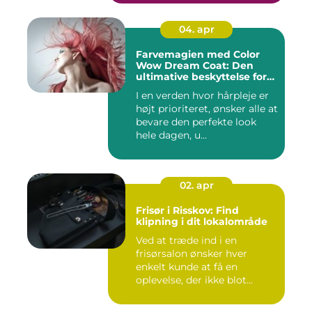
04. apr
Farvemagien med Color
Wow Dream Coat: Den
ultimative beskyttelse for
dit hår
I en verden hvor hårpleje er
højt prioriteret, ønsker alle at
bevare den perfekte look
hele dagen, u...
02. apr
Frisør i Risskov: Find
klipning i dit lokalområde
Ved at træde ind i en
frisørsalon ønsker hver
enkelt kunde at få en
oplevelse, der ikke blot
forandr...