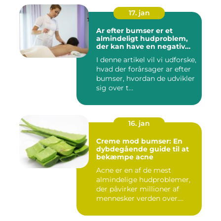
17. jan
Ar efter bumser er et
almindeligt hudproblem,
der kan have en negativ
indvirkning på en persons
I denne artikel vil vi udforske,
selvtillid og trivsel
hvad der forårsager ar efter
bumser, hvordan de udvikler
sig over t...
16. jan
Creme mod bumser: En
dybdegående guide til at
bekæmpe acne
Acne er en af de mest
almindelige hudproblemer,
der påvirker millioner af
mennesker verden over.
Ure...