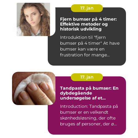
17. jan
Fjern bumser på 4 timer:
Effektive metoder og
historisk udvikling
Introduktion til "fjern
bumser på 4 timer" At have
bumser kan være en
frustration for mange
mennesk...
17. jan
Tandpasta på bumser: En
dybdegående
undersøgelse af et
populært skønhedstrick
Introduction: Tandpasta på
bumser er en velkendt
skønhedsløsning, der ofte
bruges af personer, der ø...