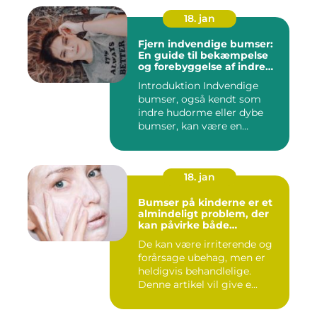
18. jan
Fjern indvendige bumser:
En guide til bekæmpelse
og forebyggelse af indre
hudorme
Introduktion Indvendige
bumser, også kendt som
indre hudorme eller dybe
bumser, kan være en
ærgelig...
18. jan
Bumser på kinderne er et
almindeligt problem, der
kan påvirke både
teenagere og voksne
De kan være irriterende og
forårsage ubehag, men er
heldigvis behandlelige.
Denne artikel vil give e...