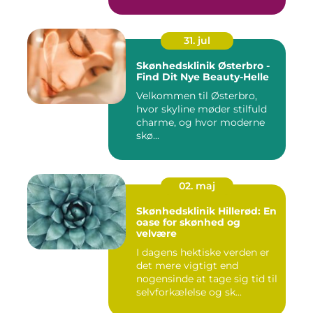
31. jul
Skønhedsklinik Østerbro -
Find Dit Nye Beauty-Helle
Velkommen til Østerbro,
hvor skyline møder stilfuld
charme, og hvor moderne
skø...
02. maj
Skønhedsklinik Hillerød: En
oase for skønhed og
velvære
I dagens hektiske verden er
det mere vigtigt end
nogensinde at tage sig tid til
selvforkælelse og sk...