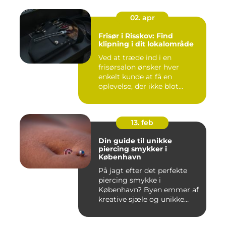
02. apr
Frisør i Risskov: Find
klipning i dit lokalområde
Ved at træde ind i en
frisørsalon ønsker hver
enkelt kunde at få en
oplevelse, der ikke blot
forandr...
13. feb
Din guide til unikke
piercing smykker i
København
På jagt efter det perfekte
piercing smykke i
København? Byen emmer af
kreative sjæle og unikke
butik...