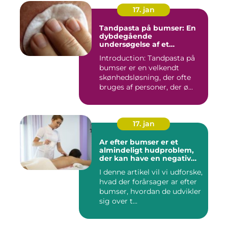
17. jan
Tandpasta på bumser: En
dybdegående
undersøgelse af et
populært skønhedstrick
Introduction: Tandpasta på
bumser er en velkendt
skønhedsløsning, der ofte
bruges af personer, der ø...
17. jan
Ar efter bumser er et
almindeligt hudproblem,
der kan have en negativ
indvirkning på en persons
I denne artikel vil vi udforske,
selvtillid og trivsel
hvad der forårsager ar efter
bumser, hvordan de udvikler
sig over t...