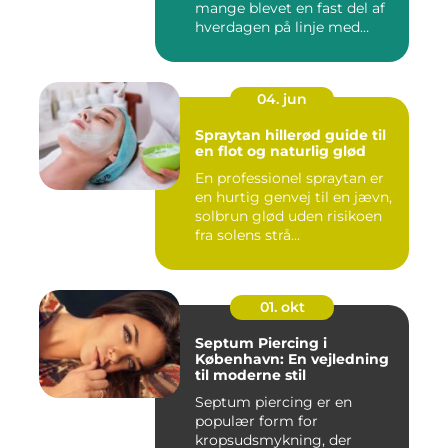
mange blevet en fast del af
hverdagen på linje med
frisør o...
04. jun
Spraytan hillerød guide til
en flot og naturlig glød
En professionel spraytan er
en hurtig genvej til en jævn,
solbrun glød uden risikoen
fra solens strå...
01. okt
Septum Piercing i
København: En vejledning
til moderne stil
Septum piercing er en
populær form for
kropsudsmykning, der