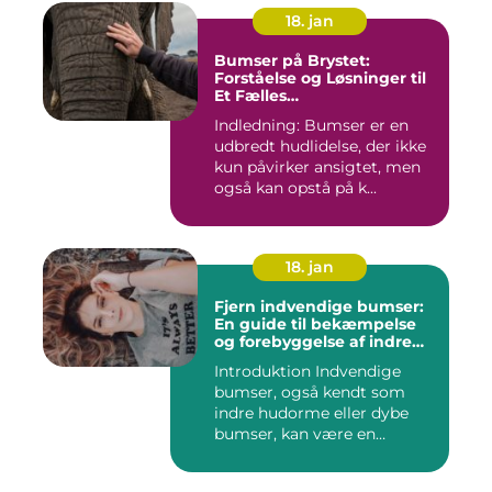
18. jan
Bumser på Brystet:
Forståelse og Løsninger til
Et Fælles
Skønhedsproblem
Indledning: Bumser er en
udbredt hudlidelse, der ikke
kun påvirker ansigtet, men
også kan opstå på k...
18. jan
Fjern indvendige bumser:
En guide til bekæmpelse
og forebyggelse af indre
hudorme
Introduktion Indvendige
bumser, også kendt som
indre hudorme eller dybe
bumser, kan være en
ærgelig...