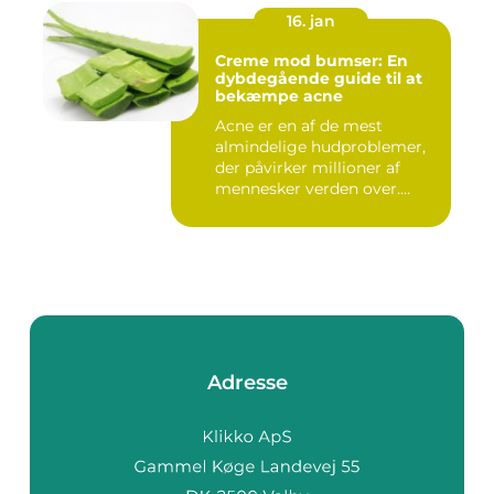
16. jan
Creme mod bumser: En
dybdegående guide til at
bekæmpe acne
Acne er en af de mest
almindelige hudproblemer,
der påvirker millioner af
mennesker verden over.
Ure...
Adresse