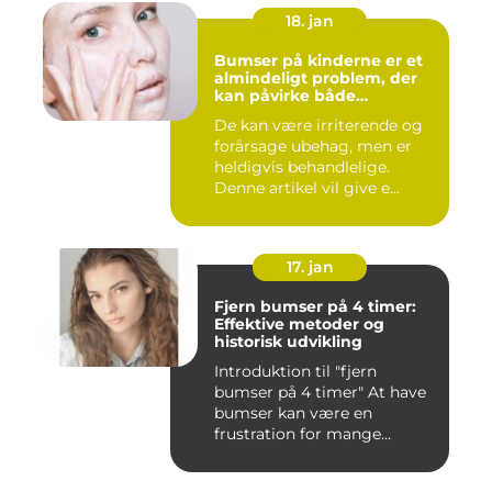
18. jan
Bumser på kinderne er et
almindeligt problem, der
kan påvirke både
teenagere og voksne
De kan være irriterende og
forårsage ubehag, men er
heldigvis behandlelige.
Denne artikel vil give e...
17. jan
Fjern bumser på 4 timer:
Effektive metoder og
historisk udvikling
Introduktion til "fjern
bumser på 4 timer" At have
bumser kan være en
frustration for mange
mennesk...