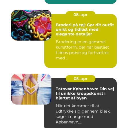
08. apr
Broderi på tøj: Gør dit outfit
unikt og tidløst med
elegante detaljer
Brodering er en gammel
kunstform, der har bestået
tidens prøve og fortsætter
med ...
05. apr
Tatovør København: Din vej
til unikke kroppskunst i
hjertet af byen
Når det kommer til at
udtrykke sig gennem blæk,
søger mange mod
København,...