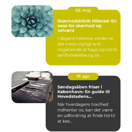
02. maj
Skønhedsklinik Hillerød: En
oase for skønhed og
velvære
I dagens hektiske verden er
det mere vigtigt end
nogensinde at tage sig tid til
selvforkælelse og sk...
17. apr
Søndagsåben frisør i
København: En guide til
Hovedstadens
søndagsklipninger
Når hverdagens travlhed
indhenter os, kan det være
en udfordring at finde tid til
at bes...