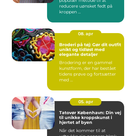
populær metode til at
reducere uønsket fedt på
kroppen ...
08. apr
Broderi på tøj: Gør dit outfit
unikt og tidløst med
elegante detaljer
Brodering er en gammel
kunstform, der har bestået
tidens prøve og fortsætter
med ...
05. apr
Tatovør København: Din vej
til unikke kroppskunst i
hjertet af byen
Når det kommer til at