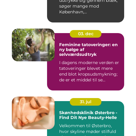
udtrykke sig gennem blæk,
søger mange mod
København,...
03. dec
Feminine tatoveringer: en
ny bølge af
selvværdsudtryk
I dagens moderne verden er
tatoveringer blevet mere
end blot kropsudsmykning;
de er et middel til se...
31. jul
Skønhedsklinik Østerbro -
Find Dit Nye Beauty-Helle
Velkommen til Østerbro,
hvor skyline møder stilfuld