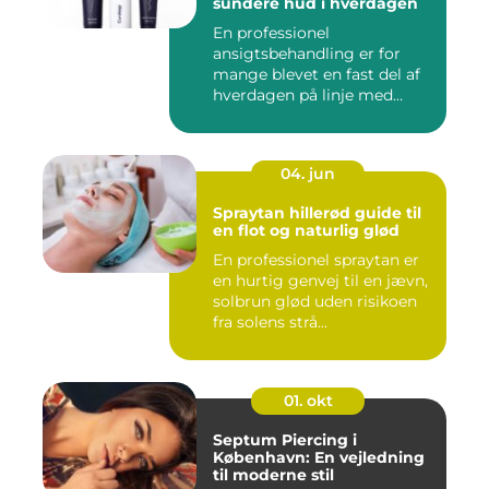
sundere hud i hverdagen
En professionel
ansigtsbehandling er for
mange blevet en fast del af
hverdagen på linje med
frisør o...
04. jun
Spraytan hillerød guide til
en flot og naturlig glød
En professionel spraytan er
en hurtig genvej til en jævn,
solbrun glød uden risikoen
fra solens strå...
01. okt
Septum Piercing i
København: En vejledning
til moderne stil