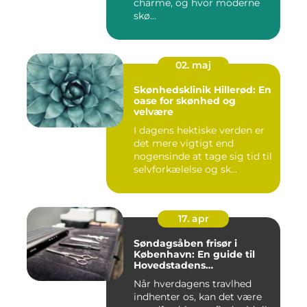
charme, og hvor moderne
skø...
02. maj
Skønhedsklinik Hillerød: En
oase for skønhed og
velvære
I dagens hektiske verden er
det mere vigtigt end
nogensinde at tage sig tid til
selvforkælelse og sk...
17. apr
Søndagsåben frisør i
København: En guide til
Hovedstadens
søndagsklipninger
Når hverdagens travlhed
indhenter os, kan det være