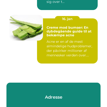
sig over t...
16. jan
Creme mod bumser: En
dybdegående guide til at
bekæmpe acne
Acne er en af de mest
almindelige hudproblemer,
der påvirker millioner af
mennesker verden over.
Ure...
Adresse