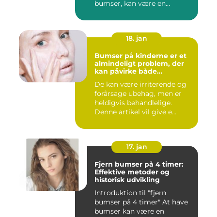
bumser, kan være en
ærgelig...
18. jan
Bumser på kinderne er et
almindeligt problem, der
kan påvirke både
teenagere og voksne
De kan være irriterende og
forårsage ubehag, men er
heldigvis behandlelige.
Denne artikel vil give e...
17. jan
Fjern bumser på 4 timer:
Effektive metoder og
historisk udvikling
Introduktion til "fjern
bumser på 4 timer" At have
bumser kan være en