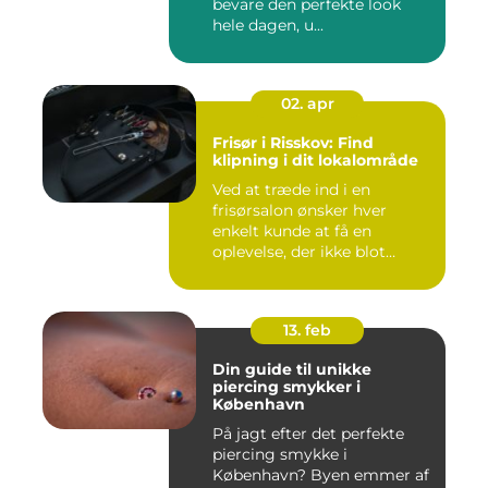
bevare den perfekte look
hele dagen, u...
02. apr
Frisør i Risskov: Find
klipning i dit lokalområde
Ved at træde ind i en
frisørsalon ønsker hver
enkelt kunde at få en
oplevelse, der ikke blot
forandr...
13. feb
Din guide til unikke
piercing smykker i
København
På jagt efter det perfekte
piercing smykke i
København? Byen emmer af