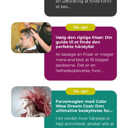
en udfordring at finde tid til
at bes...
04. apr
Vælg den rigtige frisør: Din
guide til at finde den
perfekte hårstylist
At besøge en frisør er meget
mere end blot at få klippet
spidserne. Det er en
helhedsoplevelse, hvor...
04. apr
Farvemagien med Color
Wow Dream Coat: Den
ultimative beskyttelse for
dit hår
I en verden hvor hårpleje er
højt prioriteret, ønsker alle at