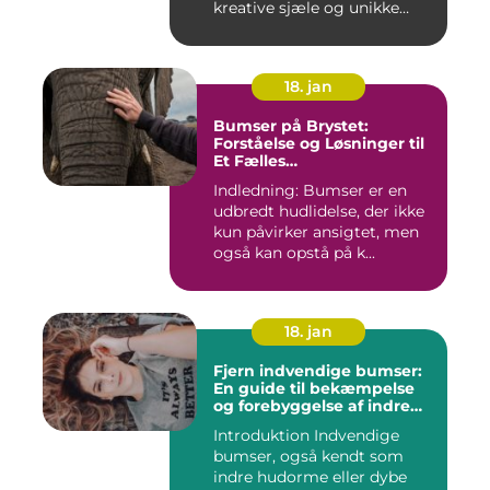
kreative sjæle og unikke
butik...
18. jan
Bumser på Brystet:
Forståelse og Løsninger til
Et Fælles
Skønhedsproblem
Indledning: Bumser er en
udbredt hudlidelse, der ikke
kun påvirker ansigtet, men
også kan opstå på k...
18. jan
Fjern indvendige bumser:
En guide til bekæmpelse
og forebyggelse af indre
hudorme
Introduktion Indvendige
bumser, også kendt som
indre hudorme eller dybe