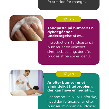
frustration for mange
mennesk...
17. jan
Tandpasta på bumser: En
dybdegående
undersøgelse af et
populært skønhedstrick
Introduction: Tandpasta på
bumser er en velkendt
skønhedsløsning, der ofte
bruges af personer, der ø...
17. jan
Ar efter bumser er et
almindeligt hudproblem,
der kan have en negativ
indvirkning på en persons
I denne artikel vil vi udforske,
selvtillid og trivsel
hvad der forårsager ar efter
bumser, hvordan de udvikler